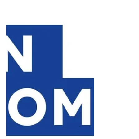
capable de gérer l'intégralité de la
chaîne de valeur numérique et
physique. Les entreprises
recherchent des collaborateurs
certifiés Qualiopi qui ne maîtrisent
pas seulement la théorie, mais qui
possèdent une expérience concrète
sur des machines de dernière
génération (vitesse de 500 mm/s).