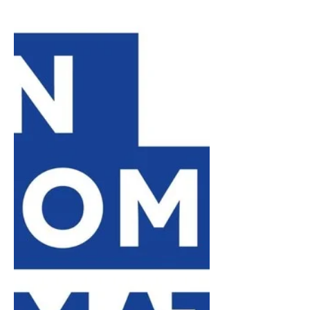
utilisateur passif en un créateur
industriel autonome. Le cursus
s'articule autour de quatre piliers : la
conception CAO sur Fusion 360 pour
modéliser des pièces avec une
précision de $\pm 0,02\text{ mm}$, la
maîtrise du tranchage (Slicing) pour
optimiser les trajectoires à une
vitesse de 500 mm/s