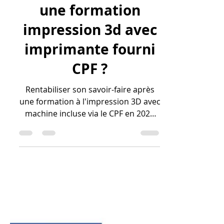
savoir-faire après
une formation
impression 3d avec
imprimante fourni
CPF ?
Rentabiliser son savoir-faire après
une formation à l'impression 3D avec
machine incluse via le CPF en 2026
repose sur la capacité à transformer
une expertise technique en services
à haute valeur ajoutée. Grâce à la
maîtrise de la CAO sur Fusion 360,
vous pouvez facturer des prestations
de conception sur mesure, comme la
reproduction de pièces mécaniques