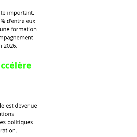
ste important. 
 % d'entre eux 
'une formation 
compagnement 
n 2026.
ccélère 
lle est devenue 
ations 
es politiques 
ration.