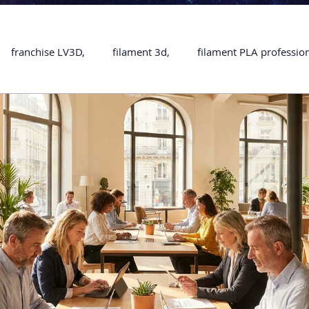
franchise LV3D,
filament 3d,
filament PLA professio
Accessoires
imprimante 3D professionelle
impriman
Formation impression 3D
SCANNER 3D
impression 
une piece en 3D
Formation 3D en ligne.
Formation 3D 
 M1 Pro
Filament PLA
Service administratif en ligne