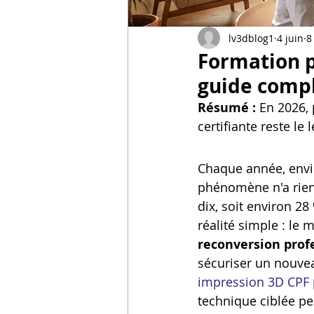
Vidéos sur l'impression 3D,
lv3dblog1
4 juin
8
Formation p
Formation impresssion 3D
guide compl
Résumé :
 En 2026,
certifiante reste le 
Chaque année, envir
phénomène n'a rien d
dix, soit environ 28
réalité simple : le 
reconversion prof
sécuriser un nouvea
impression 3D CPF 
technique ciblée peu