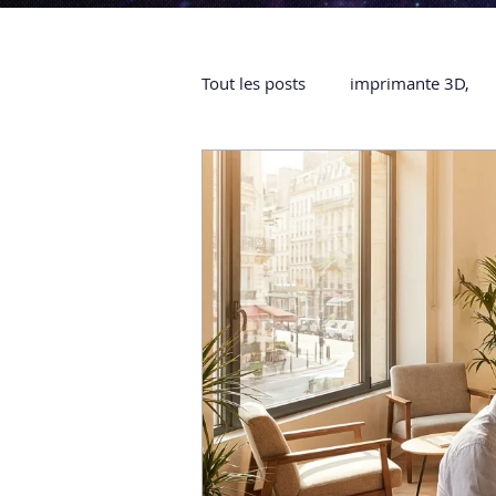
Tout les posts
imprimante 3D,
impression 3D à la demande
objet 3D
ARTILLERY 3D
certifiée QUALIOPI
Refaire 
Creality Hi combo
Artillery