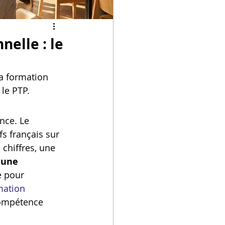
elle : le
la formation 
 le PTP.
nce. Le 
s français sur 
 chiffres, une 
 une 
e pour 
mation 
compétence 