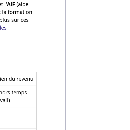
 l'
AIF
 (aide 
 la formation 
plus sur ces 
les 
ien du revenu
hors temps 
vail)