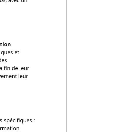
os, avec un 
tion 
iques et 
des 
 fin de leur 
vement leur 
 spécifiques : 
ormation 