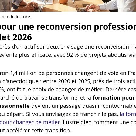
Artillery M1 pro
Creality HI combo
Filament PETG
 min de lecture
our une reconversion professionn
formation CPF
et 2026
 près d'un actif sur deux envisage une reconversion ; 
levier le plus efficace, avec 92 % de projets aboutis via
on 1,4 million de personnes changent de voie en Fra
'anecdotique : entre 2020 et 2025, près de trois actif
 %, ont fait le choix de changer de métier. Derrière ces
marché du travail se transforme, et la 
formation pour
essionnelle
 devient un passage quasi incontournabl
u départ. Si vous envisagez de franchir le pas, 
la for
pour changer de métier
 illustre bien comment une 
t accélérer cette transition.