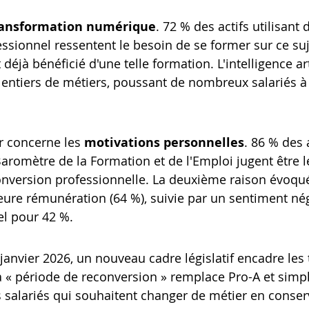
ransformation numérique
. 72 % des actifs utilisant 
essionnel ressentent le besoin de se former sur ce suj
éjà bénéficié d'une telle formation. L'intelligence arti
entiers de métiers, poussant de nombreux salariés à a
 concerne les 
motivations personnelles
. 86 % des a
Baromètre de la Formation et de l'Emploi jugent être 
onversion professionnelle. La deuxième raison évoqué
eure rémunération (64 %), suivie par un sentiment néga
el pour 42 %.
 janvier 2026, un nouveau cadre législatif encadre les 
a « période de reconversion » remplace Pro-A et simpli
salariés qui souhaitent changer de métier en conserv