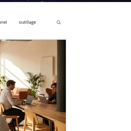
nnel
outillage
te 3D CREALITY
3D
CPF
CREALITY,
Secrétaire en Ligne