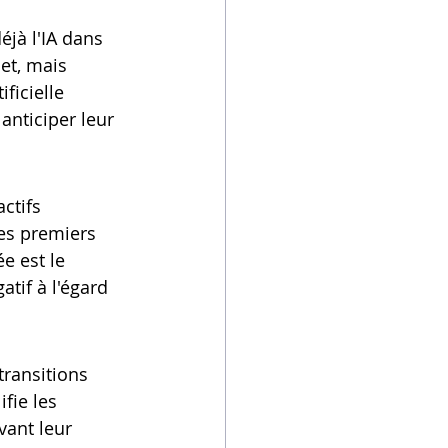
déjà l'IA dans 
et, mais 
ficielle 
nticiper leur 
ctifs 
les premiers 
e est le 
tif à l'égard 
transitions 
fie les 
ant leur 