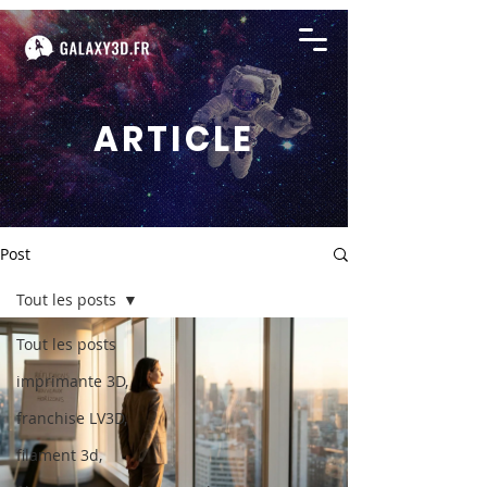
ARTICLE
Post
Tout les posts
Tout les posts
imprimante 3D,
franchise LV3D,
filament 3d,