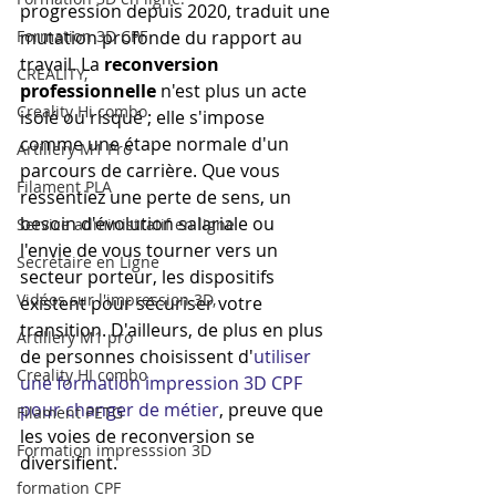
progression depuis 2020, traduit une 
Formation 3D CPF
mutation profonde du rapport au 
travail. La 
reconversion 
CREALITY,
professionnelle
 n'est plus un acte 
Creality Hi combo
isolé ou risqué ; elle s'impose 
comme une étape normale d'un 
Artillery M1 Pro
parcours de carrière. Que vous 
Filament PLA
ressentiez une perte de sens, un 
besoin d'évolution salariale ou 
Service administratif en ligne
l'envie de vous tourner vers un 
Secrétaire en Ligne
secteur porteur, les dispositifs 
Vidéos sur l'impression 3D,
existent pour sécuriser votre 
transition. D'ailleurs, de plus en plus 
Artillery M1 pro
de personnes choisissent d'
utiliser 
Creality HI combo
une formation impression 3D CPF 
pour changer de métier
, preuve que 
Filament PETG
les voies de reconversion se 
Formation impresssion 3D
diversifient.
formation CPF