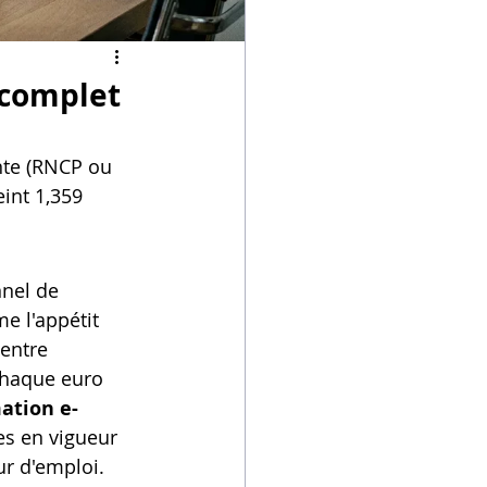
 complet
ante (RNCP ou 
int 1,359 
nel de 
e l'appétit 
entre 
chaque euro 
ation e-
es en vigueur 
r d'emploi. 