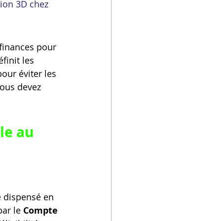
ion 3D chez 
finances pour 
finit les 
ur éviter les 
vous devez 
le au 
e dispensé en 
ar le 
Compte 