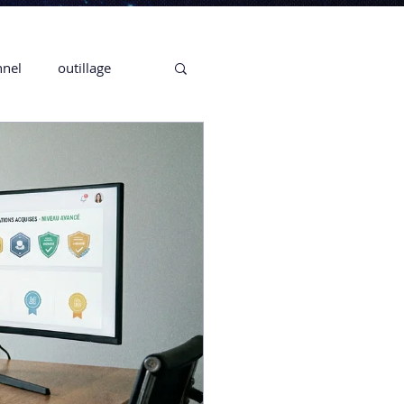
nnel
outillage
te 3D CREALITY
3D
CPF
CREALITY,
Secrétaire en Ligne