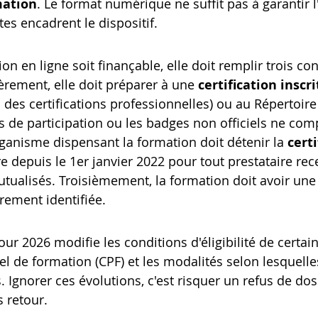
mation
. Le format numérique ne suffit pas à garantir l'él
tes encadrent le dispositif.
n en ligne soit finançable, elle doit remplir trois con
rement, elle doit préparer à une 
certification insc
 des certifications professionnelles) ou au Répertoire
ns de participation ou les badges non officiels ne com
anisme dispensant la formation doit détenir la 
certi
re depuis le 1
er
 janvier 2022 pour tout prestataire rec
tualisés. Troisièmement, la formation doit avoir une f
rement identifiée.
our 2026 modifie les conditions d'éligibilité de certa
 de formation (CPF) et les modalités selon lesquell
. Ignorer ces évolutions, c'est risquer un refus de dos
 retour.