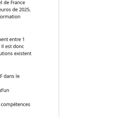
el de France 
euros de 2025. 
formation 
chent entre 1 
Il est donc 
utions existent 
F dans le 
d'un 
n compétences 