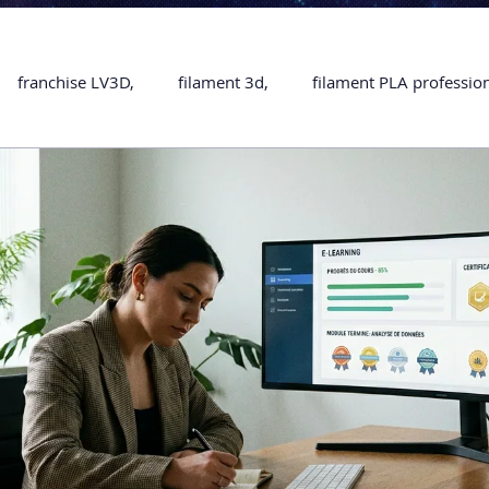
franchise LV3D,
filament 3d,
filament PLA professio
Accessoires
imprimante 3D professionelle
impriman
Formation impression 3D
SCANNER 3D
impression 
une piece en 3D
Formation 3D en ligne.
Formation 3D 
 M1 Pro
Filament PLA
Service administratif en ligne