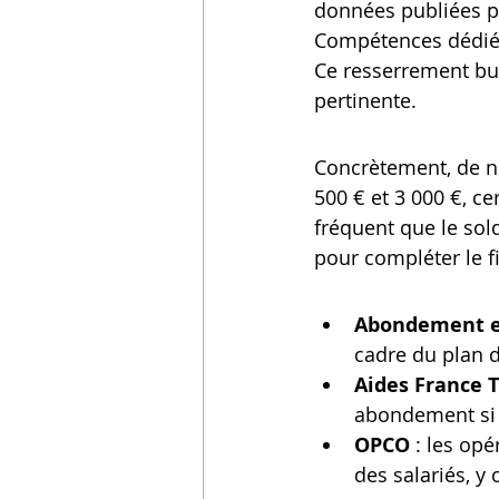
données publiées pa
Compétences dédié a
Ce resserrement bud
pertinente.
Concrètement, de 
500 € et 3 000 €, c
fréquent que le sold
pour compléter le 
Abondement 
cadre du plan
Aides France T
abondement si l
OPCO
 : les o
des salariés, y