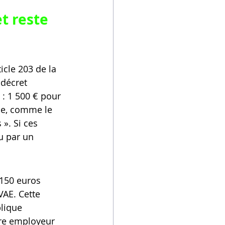
t reste 
cle 203 de la 
 décret 
 : 1 500 € pour 
que, comme le 
». Si ces 
u par un 
 150 euros 
VAE. Cette 
plique 
tre employeur 