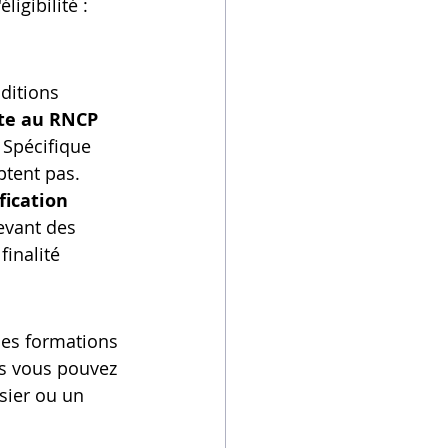
igibilité : 
ditions 
rite au RNCP
 Spécifique 
ptent pas. 
fication 
evant des 
inalité 
ines formations 
es vous pouvez 
sier ou un 