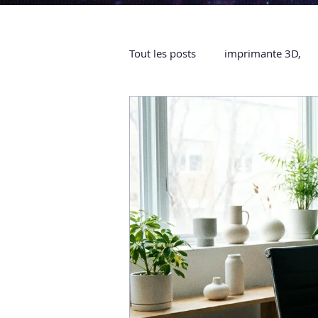
Tout les posts
imprimante 3D,
impression 3D à la demande
objet 3D
ARTILLERY 3D
certifiée QUALIOPI
Refaire 
Creality Hi combo
Artillery