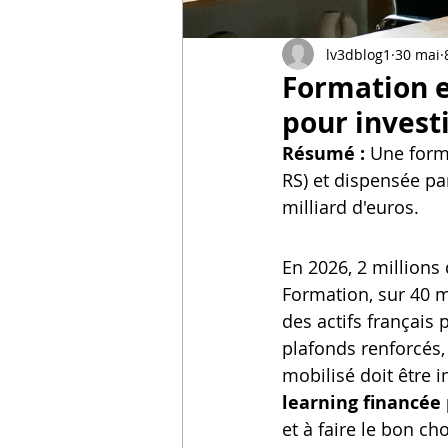
Vidéos sur l'impression 3D,
lv3dblog1
30 mai
Formation e
Formation impresssion 3D
pour investi
Résumé :
 Une forma
RS) et dispensée pa
milliard d'euros.
En 2026, 2 millions
Formation, sur 40 mi
des actifs français
plafonds renforcés,
mobilisé doit être 
learning financée 
et à faire le bon c