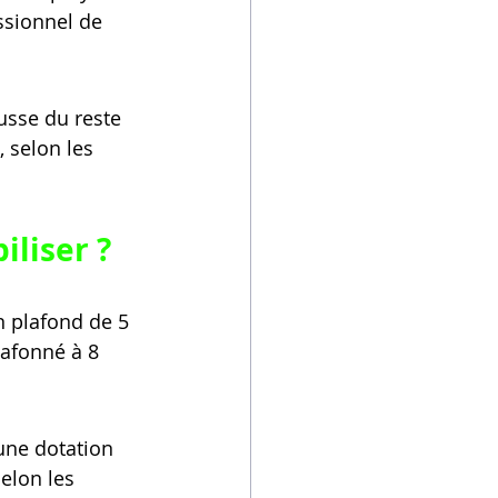
ssionnel de 
usse du reste 
 selon les 
liser ?
 plafond de 5 
lafonné à 8 
une dotation 
elon les 