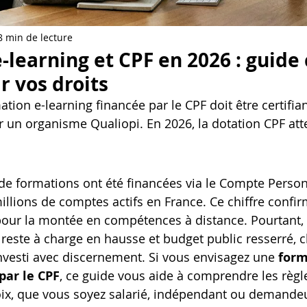
Artillery M1 pro
Creality HI combo
Filament PETG
8 min de lecture
-learning et CPF en 2026 : guide
formation CPF
r vos droits
tion e-learning financée par le CPF doit être certifi
r un organisme Qualiopi. En 2026, la dotation CPF atte
 de formations ont été financées via le Compte Person
llions de comptes actifs en France. Ce chiffre confirm
 pour la montée en compétences à distance. Pourtant, 
 reste à charge en hausse et budget public resserré, 
investi avec discernement. Si vous envisagez une 
form
par le CPF
, ce guide vous aide à comprendre les règl
hoix, que vous soyez salarié, indépendant ou demandeu