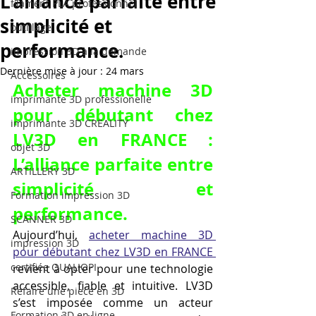
L’alliance parfaite entre
filament PLA professionnel
simplicité et
outillage
performance.
impression 3D à la demande
Dernière mise à jour :
24 mars
Accessoires
Acheter machine 3D 
imprimante 3D professionelle
pour débutant chez 
imprimante 3D CREALITY
LV3D en FRANCE : 
objet 3D
L’alliance parfaite entre 
ARTILLERY 3D
simplicité et 
Formation impression 3D
performance.
SCANNER 3D
Aujourd’hui, 
acheter machine 3D 
impression 3D
pour débutant chez LV3D en FRANCE 
certifiée QUALIOPI
revient à opter pour une technologie 
accessible, fiable et intuitive. LV3D 
Refaire une piece en 3D
s’est imposée comme un acteur 
Formation 3D en ligne.