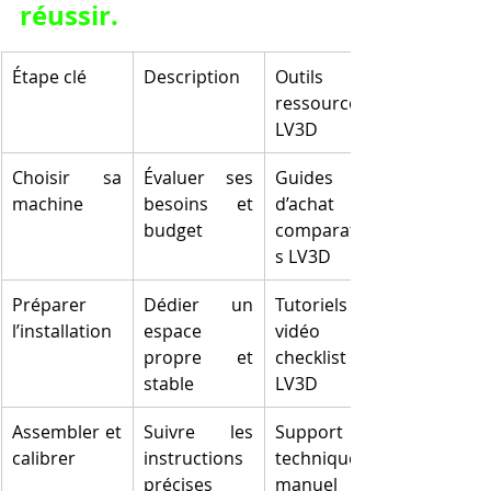
réussir.
Étape clé
Description
Outils et 
ressources 
LV3D
Choisir sa 
Évaluer ses 
Guides 
machine
besoins et 
d’achat et 
budget
comparateur
s LV3D
Préparer 
Dédier un 
Tutoriels 
l’installation
espace 
vidéo et 
propre et 
checklist 
stable
LV3D
Assembler et 
Suivre les 
Support 
calibrer
instructions 
technique et 
précises 
manuel 