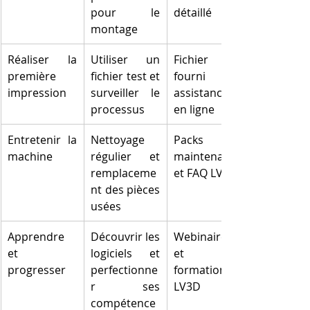
pour le 
détaillé
montage
Réaliser la 
Utiliser un 
Fichier STL 
première 
fichier test et 
fourni et 
impression
surveiller le 
assistance 
processus
en ligne
Entretenir la 
Nettoyage 
Packs 
machine
régulier et 
maintenance 
remplaceme
et FAQ LV3D
nt des pièces 
usées
Apprendre 
Découvrir les 
Webinaires 
et 
logiciels et 
et 
progresser
perfectionne
formations 
r ses 
LV3D
compétence