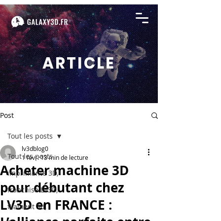
ARTICLE
Post
Tout les posts
lv3dblog0
Tout les posts
1 févr.
13 min de lecture
Acheter machine 3D
imprimante 3D,
pour débutant chez
franchise LV3D,
LV3D en FRANCE :
filament 3d,