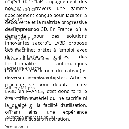
majeur dans l’accompagnement des 
novices à travers une gamme 
Formation 3D CPF
spécialement conçue pour faciliter la 
CREALITY,
découverte et la maîtrise progressive 
de l’impression 3D. En France, où la 
Creality Hi combo
demande pour des solutions 
Artillery M1 Pro
innovantes s’accroît, LV3D propose 
Filament PLA
des machines prêtes à l’emploi, avec 
des interfaces claires, des 
Service administratif en ligne
fonctionnalités automatiques 
Secrétaire en Ligne
(comme le nivellement du plateau) et 
des composants robustes. Acheter 
Vidéos sur l'impression 3D,
machine 3D pour débutant chez 
Artillery M1 pro
LV3D en FRANCE, c’est donc faire le 
Creality HI combo
choix d’un matériel qui ne sacrifie ni 
la qualité ni la facilité d’utilisation, 
Filament PETG
offrant ainsi une expérience 
Formation impresssion 3D
motivante et sans frustration.
formation CPF