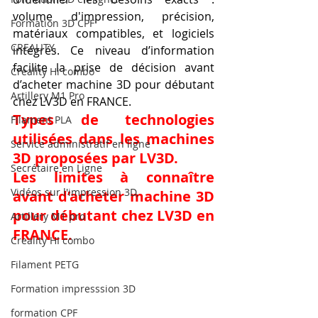
volume d'impression, précision, 
Formation 3D CPF
matériaux compatibles, et logiciels 
CREALITY,
intégrés. Ce niveau d’information 
facilite la prise de décision avant 
Creality Hi combo
d’acheter machine 3D pour débutant 
Artillery M1 Pro
chez LV3D en FRANCE.
Types de technologies 
Filament PLA
utilisées dans les machines 
Service administratif en ligne
3D proposées par LV3D.
Secrétaire en Ligne
Les limites à connaître 
Vidéos sur l'impression 3D,
avant d’acheter machine 3D 
pour débutant chez LV3D en 
Artillery M1 pro
FRANCE.
Creality HI combo
Filament PETG
Formation impresssion 3D
formation CPF