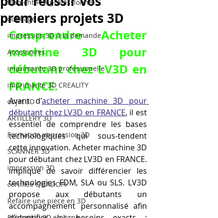
pour réussir vos
filament PLA professionnel
premiers projets 3D
outillage
Comprendre Acheter 
impression 3D à la demande
machine 3D pour 
Accessoires
débutant chez LV3D en 
imprimante 3D professionelle
FRANCE.
imprimante 3D CREALITY
Avant d'
acheter machine 3D pour 
objet 3D
débutant chez LV3D en FRANCE
, il est 
ARTILLERY 3D
essentiel de comprendre les bases 
Formation impression 3D
technologiques qui sous-tendent 
cette innovation. Acheter machine 3D 
SCANNER 3D
pour débutant chez LV3D en FRANCE. 
impression 3D
implique de savoir différencier les 
technologies FDM, SLA ou SLS. LV3D 
certifiée QUALIOPI
propose aux débutants un 
Refaire une piece en 3D
accompagnement personnalisé afin 
d’identifier les besoins exacts : 
Formation 3D en ligne.