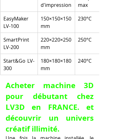
d'impression
max
EasyMaker 
150×150×150 
230°C
LV-100
mm
SmartPrint 
220×220×250 
250°C
LV-200
mm
Start&Go LV-
180×180×180 
240°C
300
mm
Acheter machine 3D 
pour débutant chez 
LV3D en FRANCE. et 
découvrir un univers 
créatif illimité.
Une fois la machine installée, le 