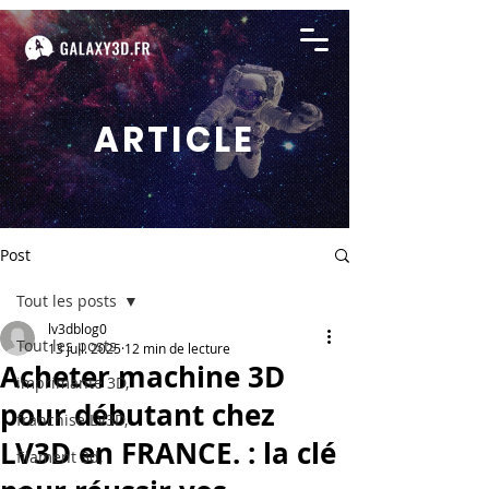
ARTICLE
Post
Tout les posts
lv3dblog0
Tout les posts
13 juil. 2025
12 min de lecture
Acheter machine 3D
imprimante 3D,
pour débutant chez
franchise LV3D,
LV3D en FRANCE. : la clé
filament 3d,