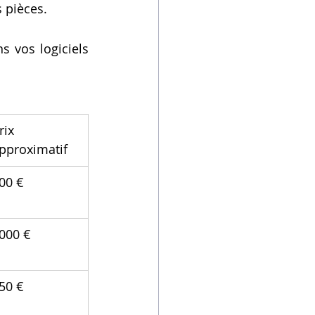
 pièces.
 vos logiciels 
rix 
pproximatif
00 €
000 €
50 €