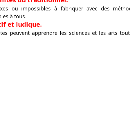
Artillery M1 pro
Creality HI combo
Filament PETG
xes ou impossibles à fabriquer avec des méthod
les à tous.
if et ludique.
formation CPF
tes peuvent apprendre les sciences et les arts tout