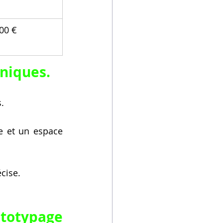
00 €
uniques.
.
e et un espace 
écise.
totypage 