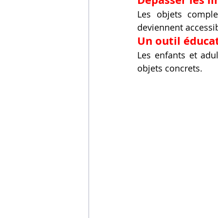
Vidéos sur l'impression 3D,
Les objets comple
deviennent accessib
Un outil éducat
Formation impresssion 3D
Les enfants et adul
objets concrets.