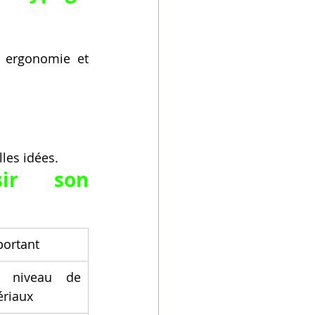
 ergonomie et 
lles idées.
ir son 
portant
 niveau de 
ériaux