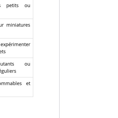
s petits ou 
ur miniatures 
érimenter 
ets
utants ou 
éguliers
ommables et 