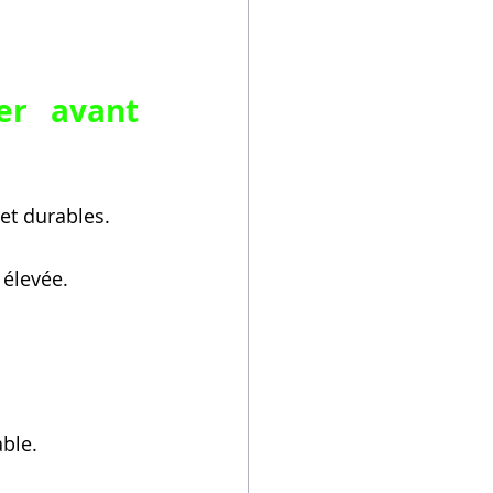
r avant 
 et durables.
 élevée.
.
ble.