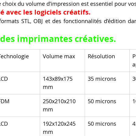
le choix du volume d’impression est essentiel pour vos
 avec les logiciels créatifs.
rmats STL, OBJ et des fonctionnalités d’édition dans
des imprimantes créatives.
Technologie
Volume max
Résolution
P
a
LCD
143x89x175 
35 microns
3
mm
FDM
250x210x210 
50 microns
1
mm
LCD
192x120x245 
50 microns
4
mm