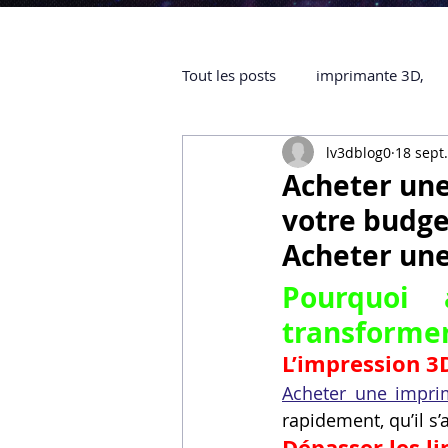
Tout les posts
imprimante 3D,
lv3dblog0
18 sept
impression 3D à la demande
Acheter une
votre budge
objet 3D
ARTILLERY 3D
Acheter un
Pourquoi 
certifiée QUALIOPI
Refaire 
transformer
L’impression 3
Acheter une impri
Creality Hi combo
Artillery
rapidement, qu’il s
Dépasser les li