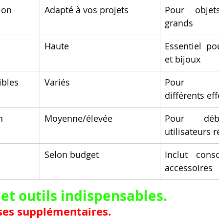
ion
Adapté à vos projets
Pour objet
grands
Haute
Essentiel po
et bijoux
ibles
Variés
Pour exp
différents eff
n
Moyenne/élevée
Pour déb
utilisateurs r
Selon budget
Inclut cons
accessoires
et outils indispensables.
ses supplémentaires.