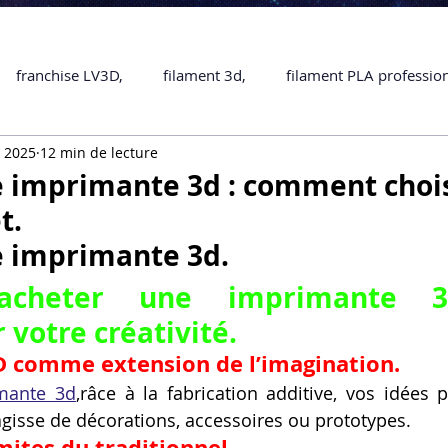
franchise LV3D,
filament 3d,
filament PLA professio
. 2025
12 min de lecture
Accessoires
imprimante 3D professionelle
impriman
 imprimante 3d : comment chois
t.
Formation impression 3D
SCANNER 3D
impression 
e imprimante 3d.
acheter une imprimante 3d
une piece en 3D
Formation 3D en ligne.
Formation 3D 
 votre créativité.
D comme extension de l’imagination.
mante 3d
,râce à la fabrication additive, vos idées 
 M1 Pro
Filament PLA
Service administratif en ligne
’agisse de décorations, accessoires ou prototypes.
mites du traditionnel.