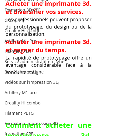
Acheter une imprimante 3d. 
Formation 3D CPF
et diversifier vos services.
Les professionnels peuvent proposer 
CREALITY,
du prototypage, du design ou de la 
Creality Hi combo
personnalisation.
Acheter une imprimante 3d. 
Artillery M1 Pro
et gagner du temps.
Filament PLA
La rapidité de prototypage offre un 
Service administratif en ligne
avantage considérable face à la 
Secrétaire en Ligne
concurrence.
Vidéos sur l'impression 3D,
Artillery M1 pro
Creality HI combo
Filament PETG
Comment acheter une 
Formation impresssion 3D
imprimante 3d. 
formation CPF