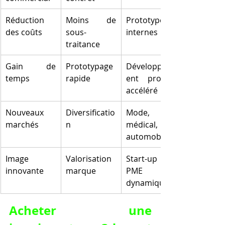
Réduction 
Moins de 
Prototypes 
des coûts
sous-
internes
traitance
Gain de 
Prototypage 
Développem
temps
rapide
ent produit 
accéléré
Nouveaux 
Diversificatio
Mode, 
marchés
n
médical, 
automobile
Image 
Valorisation 
Start-up ou 
innovante
marque
PME 
dynamique
Acheter une 