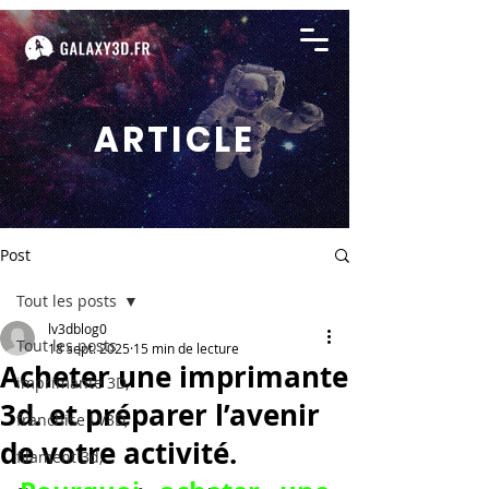
ARTICLE
Post
Tout les posts
lv3dblog0
Tout les posts
18 sept. 2025
15 min de lecture
Acheter une imprimante
imprimante 3D,
3d. et préparer l’avenir
franchise LV3D,
de votre activité.
filament 3d,