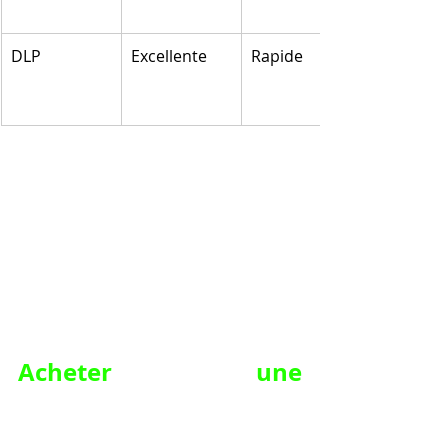
DLP
Excellente
Rapide
Acheter une 
imprimante 3d. pour 
comprendre les bases 