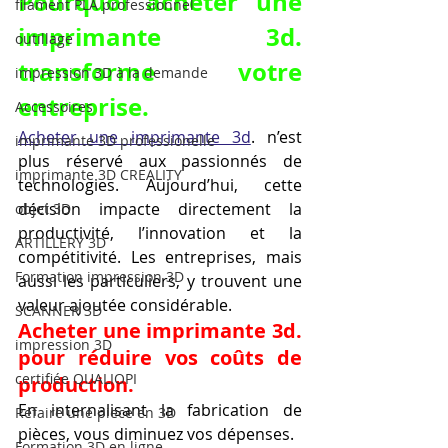
Pourquoi acheter une 
filament PLA professionnel
imprimante 3d. 
outillage
transforme votre 
impression 3D à la demande
entreprise.
Accessoires
Acheter une imprimante 3d
. n’est 
imprimante 3D professionelle
plus réservé aux passionnés de 
imprimante 3D CREALITY
technologies. Aujourd’hui, cette 
décision impacte directement la 
objet 3D
productivité, l’innovation et la 
ARTILLERY 3D
compétitivité. Les entreprises, mais 
Formation impression 3D
aussi les particuliers, y trouvent une 
valeur ajoutée considérable.
SCANNER 3D
Acheter une imprimante 3d. 
impression 3D
pour réduire vos coûts de 
certifiée QUALIOPI
production.
En internalisant la fabrication de 
Refaire une piece en 3D
pièces, vous diminuez vos dépenses.
Formation 3D en ligne.