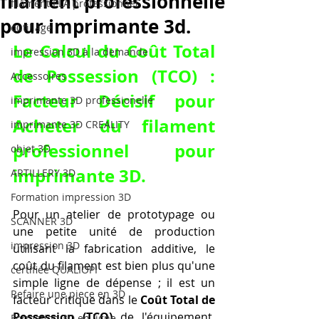
filament professionnelle
filament PLA professionnel
pour imprimante 3d.
outillage
Le Calcul du Coût Total 
impression 3D à la demande
de Possession (TCO) : 
Accessoires
Facteur Décisif pour 
imprimante 3D professionelle
Acheter du filament 
imprimante 3D CREALITY
professionnel pour 
objet 3D
imprimante 3D
.
ARTILLERY 3D
Formation impression 3D
Pour un atelier de prototypage ou 
SCANNER 3D
une petite unité de production 
impression 3D
utilisant la fabrication additive, le 
coût du filament est bien plus qu'une 
certifiée QUALIOPI
simple ligne de dépense ; il est un 
Refaire une piece en 3D
facteur critique dans le 
Coût Total de 
Possession (TCO)
 de l'équipement. 
Formation 3D en ligne.