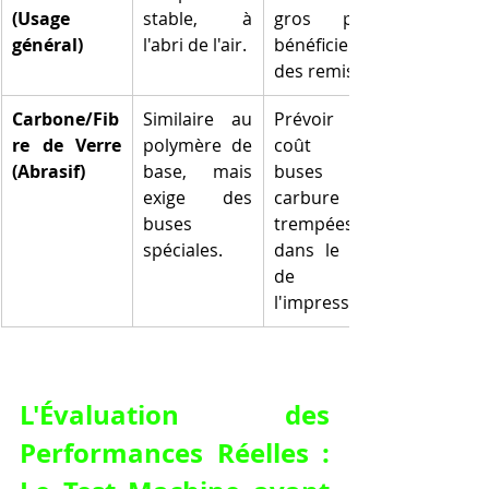
(Usage 
stable, à 
gros pour 
général)
l'abri de l'air.
bénéficier 
des remises.
Carbone/Fib
Similaire au 
Prévoir le 
re de Verre 
polymère de 
coût des 
(Abrasif)
base, mais 
buses en 
exige des 
carbure ou 
buses 
trempées 
spéciales.
dans le TCO 
de 
l'impression.
L'Évaluation des 
Performances Réelles : 