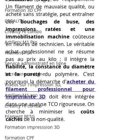
Un filament de mauvaise qualité, ou 
Formation 3D CPF
acheté sans stratégie, peut entraîner 
CREALITY,
des 
bouchages de buse, des 
impressions ratées et une 
Creality Hi combo
immobilisation machine
 coûteuse 
Artillery M1 Pro
en heures de technicien. Le véritable 
achat professionnel ne se résume 
Filament PLA
pas au prix au kilo ; il intègre la 
Service administratif en ligne
fiabilité, la constance du diamètre 
et la pureté
 du polymère. C'est 
Secrétaire en Ligne
pourquoi la démarche d'
acheter du 
Vidéos sur l'impression 3D,
filament professionnel pour 
Artillery M1 pro
imprimante 3D
 doit être intégrée 
dans une analyse TCO rigoureuse. On 
Creality HI combo
cherche à minimiser les 
coûts 
Filament PETG
cachés
 de la non-qualité.
Formation impresssion 3D
formation CPF