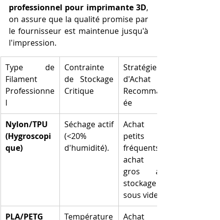
professionnel pour imprimante 3D
, 
on assure que la qualité promise par 
le fournisseur est maintenue jusqu'à 
l'impression.
Type de 
Contrainte 
Stratégie 
Filament 
de Stockage 
d'Achat 
Professionne
Critique
Recommand
l
ée
Nylon/TPU 
Séchage actif 
Achat de 
(Hygroscopi
(<20% 
petits lots 
que)
d'humidité).
fréquents ou 
achat en 
gros avec 
stockage 
sous vide.
PLA/PETG 
Température 
Achat en 