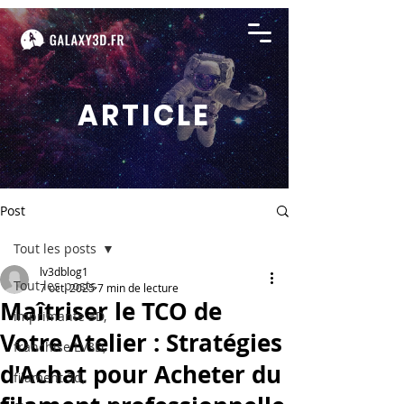
ARTICLE
Post
Tout les posts
lv3dblog1
Tout les posts
7 oct. 2025
7 min de lecture
Maîtriser le TCO de
imprimante 3D,
Votre Atelier : Stratégies
franchise LV3D,
d'Achat pour Acheter du
filament 3d,