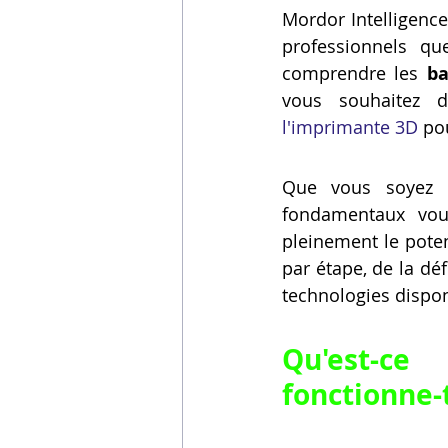
Mordor Intelligence
Vidéos sur l'impression 3D,
professionnels que
comprendre les 
ba
vous souhaitez d
Formation impresssion 3D
l'imprimante 3D
 po
Que vous soyez en
fondamentaux vous
pleinement le poten
par étape, de la dé
technologies disponi
Qu'est-ce
fonctionne-t