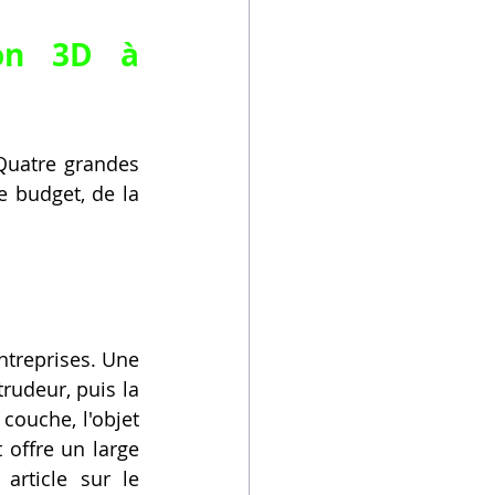
ion 3D à 
uatre grandes 
 budget, de la 
ntreprises. Une 
rudeur, puis la 
ouche, l'objet 
offre un large 
choix de matériaux. Pour approfondir ce procédé, découvrez notre article sur le 