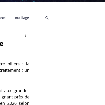
nnel
outillage
te 3D CREALITY
de
3D
 piliers : la 
raitement ; un 
CPF
CREALITY,
i aux grandes 
Secrétaire en Ligne
ignant près de 
 en 2026 selon 