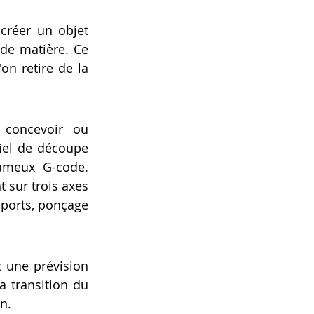
 créer un objet 
de matière. Ce 
on retire de la 
concevoir ou 
iel de découpe 
ameux G-code. 
sur trois axes 
pports, ponçage 
 une prévision 
La transition du 
n.