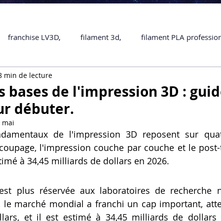
franchise LV3D,
filament 3d,
filament PLA professio
8 min de lecture
Accessoires
imprimante 3D professionelle
impriman
s bases de l'impression 3D : gui
r débuter.
Formation impression 3D
SCANNER 3D
impression 
 mai
damentaux de l'impression 3D reposent sur quatre
coupage, l'impression couche par couche et le post-t
une piece en 3D
Formation 3D en ligne.
Formation 3D 
mé à 34,45 milliards de dollars en 2026.
est plus réservée aux laboratoires de recherche n
 M1 Pro
Filament PLA
Service administratif en ligne
, le marché mondial a franchi un cap important, atte
lars, et il est estimé à 34,45 milliards de dollars