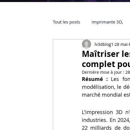
Tout les posts
imprimante 3D,
lv3dblog1
28 mai
impression 3D à la demande
Maîtriser le
complet pou
objet 3D
ARTILLERY 3D
Dernière mise à jour :
28
Résumé :
 Les fon
modélisation, le dé
certifiée QUALIOPI
Refaire 
marché mondial esti
L'impression 3D n'
Creality Hi combo
Artillery
industries. En 2024
22 milliards de dol