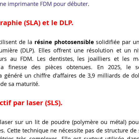
une imprimante FDM pour débuter
.
raphie (SLA) et le DLP.
ilisent de la 
résine photosensible
 solidifiée par un
umière (DLP). Elles offrent une résolution et un ni
rs au FDM. Les dentistes, les joailliers et les ma
 la finesse des pièces obtenues. En 2025, le s
 généré un chiffre d'affaires de 3,9 milliards de doll
 de sa maturité.
ctif par laser (SLS).
laser sur un lit de poudre (polymère ou métal) pour
les. Cette technique ne nécessite pas de structure de 
ries très complexes. Elle est surtout utilisée dans l