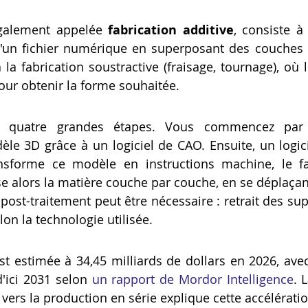
également appelée 
fabrication additive
, consiste à
d'un fichier numérique en superposant des couches 
la fabrication soustractive (fraisage, tournage), où l'
our obtenir la forme souhaitée.
t quatre grandes étapes. Vous commencez par 
le 3D grâce à un logiciel de CAO. Ensuite, un logic
ansforme ce modèle en instructions machine, le f
 alors la matière couche par couche, en se déplaçant 
un post-traitement peut être nécessaire : retrait des su
on la technologie utilisée.
st estimée à 34,45 milliards de dollars en 2026, avec
d'ici 2031 selon 
un rapport de Mordor Intelligence
. 
vers la production en série explique cette accélératio