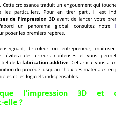
. Cette croissance traduit un engouement qui touche 
Artillery M1 pro
Creality HI combo
Filament PETG
 les particuliers. Pour en tirer parti, il est ind
ses de l'impression 3D
 avant de lancer votre prem
'abord un panorama global, consultez notre 
formation CPF
ur poser les premiers repères.
seignant, bricoleur ou entrepreneur, maîtriser 
 évitera des erreurs coûteuses et vous permettr
tiel de la 
fabrication additive
. Cet article vous ac
finition du procédé jusqu'au choix des matériaux, en p
bles et les logiciels indispensables.
 que l'impression 3D et c
-elle ?