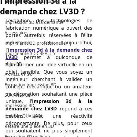
l'impression 3d à la
filament PLA professionnel
demande chez LV3D ?
outillage
L’évolution des technologies de 
impression 3D à la demande
fabrication numérique a ouvert des 
Accessoires
portes autrefois réservées à l’élite 
industrielle, et aujourd'hui, 
imprimante 3D professionelle
l'
impression 3d à la demande chez 
imprimante 3D CREALITY
LV3D
 permet à quiconque de 
objet 3D
transformer une idée virtuelle en un 
objet tangible. Que vous soyez un 
ARTILLERY 3D
ingénieur cherchant à valider un 
Formation impression 3D
concept mécanique ou un amateur 
de décoration souhaitant une pièce 
SCANNER 3D
unique, l'
impression 3d à la 
impression 3D
demande chez LV3D
 répond à ces 
besoins avec une réactivité 
certifiée QUALIOPI
déconcertante. De plus, pour ceux 
Refaire une piece en 3D
qui souhaitent ne plus simplement 
Formation 3D en ligne.