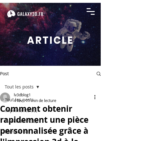
ARTICLE
Post
Tout les posts
lv3dblog1
Tout les posts
4 févr.
11 min de lecture
Comment obtenir
imprimante 3D,
rapidement une pièce
franchise LV3D,
personnalisée grâce à
filament 3d,