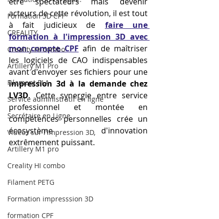
être spectateurs mais devenir 
acteurs de cette révolution, il est tout 
Formation 3D CPF
à fait judicieux de 
faire une 
CREALITY,
formation à l'impression 3D avec 
mon compte CPF
 afin de maîtriser 
Creality Hi combo
les logiciels de CAO indispensables 
Artillery M1 Pro
avant d'envoyer ses fichiers pour une 
Filament PLA
impression 3d à la demande chez 
LV3D
. Cette synergie entre service 
Service administratif en ligne
professionnel et montée en 
Secrétaire en Ligne
compétences personnelles crée un 
écosystème d'innovation 
Vidéos sur l'impression 3D,
extrêmement puissant.
Artillery M1 pro
Creality HI combo
Filament PETG
Formation impresssion 3D
formation CPF