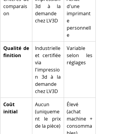
comparais
3d à la 
d'une 
on
demande 
imprimant
chez LV3D
e 
personnell
e
Qualité de 
Industrielle 
Variable 
finition
et certifiée 
selon les 
via 
réglages
l'impressio
n 3d à la 
demande 
chez LV3D
Coût 
Aucun 
Élevé 
initial
(uniqueme
(achat 
nt le prix 
machine + 
de la pièce)
consomma
bles)