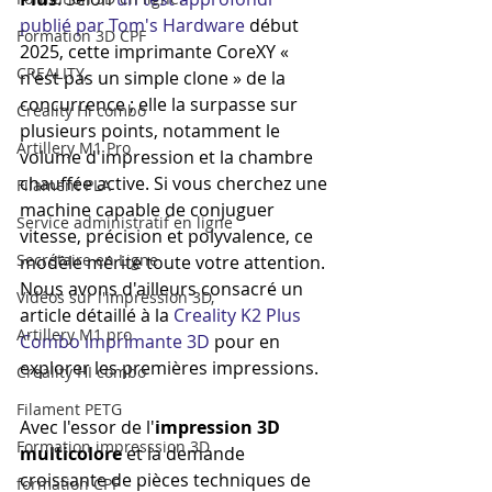
publié par Tom's Hardware
 début 
Formation 3D CPF
2025, cette imprimante CoreXY « 
CREALITY,
n'est pas un simple clone » de la 
concurrence ; elle la surpasse sur 
Creality Hi combo
plusieurs points, notamment le 
Artillery M1 Pro
volume d'impression et la chambre 
chauffée active. Si vous cherchez une 
Filament PLA
machine capable de conjuguer 
Service administratif en ligne
vitesse, précision et polyvalence, ce 
Secrétaire en Ligne
modèle mérite toute votre attention. 
Nous avons d'ailleurs consacré un 
Vidéos sur l'impression 3D,
article détaillé à la 
Creality K2 Plus 
Artillery M1 pro
Combo imprimante 3D
 pour en 
explorer les premières impressions.
Creality HI combo
Filament PETG
Avec l'essor de l'
impression 3D 
Formation impresssion 3D
multicolore
 et la demande 
croissante de pièces techniques de 
formation CPF