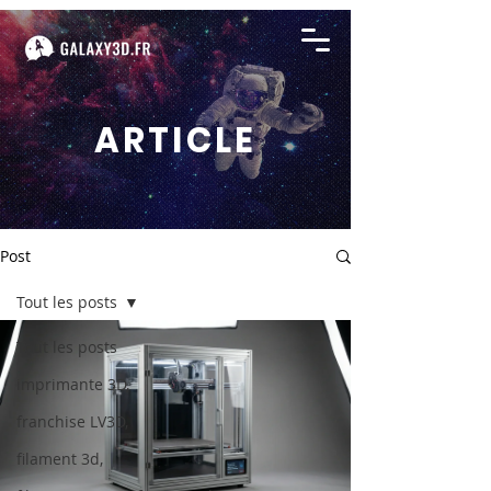
ARTICLE
Post
Tout les posts
Tout les posts
imprimante 3D,
franchise LV3D,
filament 3d,