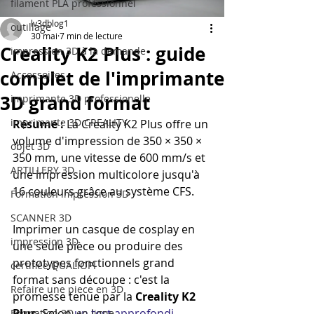
filament PLA professionnel
lv3dblog1
outillage
30 mai
7 min de lecture
Creality K2 Plus : guide
impression 3D à la demande
complet de l'imprimante
Accessoires
3D grand format
imprimante 3D professionelle
imprimante 3D CREALITY
Résumé :
 La Creality K2 Plus offre un 
volume d'impression de 350 × 350 × 
objet 3D
350 mm, une vitesse de 600 mm/s et 
ARTILLERY 3D
une impression multicolore jusqu'à 
16 couleurs grâce au système CFS.
Formation impression 3D
SCANNER 3D
Imprimer un casque de cosplay en 
impression 3D
une seule pièce ou produire des 
prototypes fonctionnels grand 
certifiée QUALIOPI
format sans découpe : c'est la 
Refaire une piece en 3D
promesse tenue par la 
Creality K2 
Plus
. Selon 
un test approfondi 
Formation 3D en ligne.