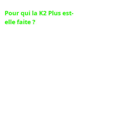
Pour qui la K2 Plus est-
elle faite ?
Cette imprimante s'adresse à 
plusieurs profils. Les 
makers et 
créatifs
 qui produisent des pièces 
grand format (cosplay, décoration, 
accessoires) gagneront un temps 
considérable grâce à l'absence de 
découpe. Les 
professionnels du 
prototypage
 apprécieront la 
précision dimensionnelle confirmée 
par les tests et la compatibilité avec 
les filaments techniques. Les 
établissements éducatifs
trouveront dans la chambre fermée, 