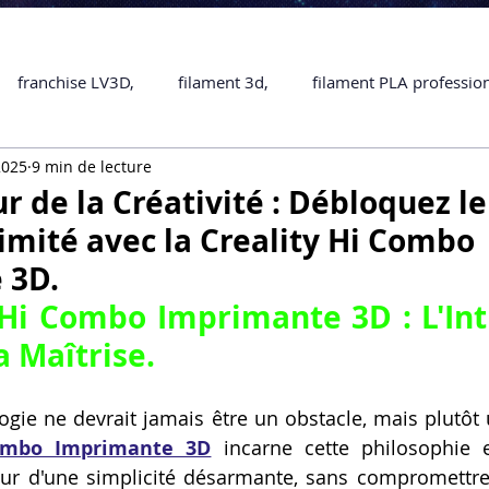
franchise LV3D,
filament 3d,
filament PLA professio
2025
9 min de lecture
Accessoires
imprimante 3D professionelle
impriman
r de la Créativité : Débloquez le
limité avec la Creality Hi Combo
Formation impression 3D
SCANNER 3D
impression 
 3D.
 Hi Combo Imprimante 3D : L'Intu
une piece en 3D
Formation 3D en ligne.
Formation 3D 
a Maîtrise.
logie ne devrait jamais être un obstacle, mais plutôt 
 M1 Pro
Filament PLA
Service administratif en ligne
Combo Imprimante 3D
 incarne cette philosophie e
teur d'une simplicité désarmante, sans compromettre