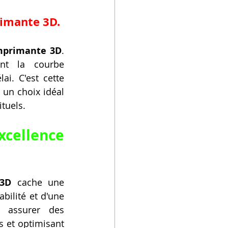
rimante 3D.
mprimante 3D
. 
nt la courbe 
. C'est cette 
D
 un choix idéal 
tuels.
cellence 
 3D
 cache une 
ilité et d'une 
 assurer des 
 et optimisant 