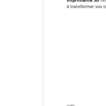
Imprimante 3D
 no
à transformer vos i
LV3D