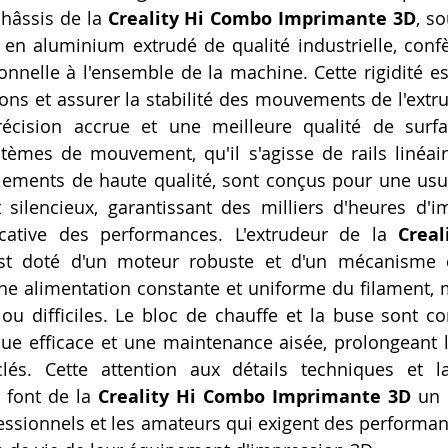
châssis de la 
Creality Hi Combo Imprimante 3D
, so
s en aluminium extrudé de qualité industrielle, confèr
ionnelle à l'ensemble de la machine. Cette rigidité es
ions et assurer la stabilité des mouvements de l'extru
récision accrue et une meilleure qualité de surfa
tèmes de mouvement, qu'il s'agisse de rails linéair
ulements de haute qualité, sont conçus pour une usu
silencieux, garantissant des milliers d'heures d'i
icative des performances. L'extrudeur de la 
Creal
st doté d'un moteur robuste et d'un mécanisme d
une alimentation constante et uniforme du filament,
ou difficiles. Le bloc de chauffe et la buse sont c
ue efficace et une maintenance aisée, prolongeant l
és. Cette attention aux détails techniques et la
 font de la 
Creality Hi Combo Imprimante 3D
 un 
fessionnels et les amateurs qui exigent des performan