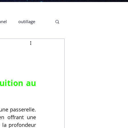
nnel
outillage
te 3D CREALITY
3D
ition au 
CPF
CREALITY,
une passerelle. 
Secrétaire en Ligne
n offrant une 
 la profondeur 