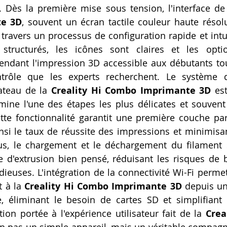
. Dès la première mise sous tension, l'interface de
Artillery M1 pro
Creality HI combo
Filament PETG
e 3D
, souvent un écran tactile couleur haute résolut
à travers un processus de configuration rapide et intu
structurés, les icônes sont claires et les optio
formation CPF
ndant l'impression 3D accessible aux débutants tout
ntrôle que les experts recherchent. Le système d
teau de la 
Creality Hi Combo Imprimante 3D
 es
imine l'une des étapes les plus délicates et souvent 
tte fonctionnalité garantit une première couche par
nsi le taux de réussite des impressions et minimisant
us, le chargement et le déchargement du filament s
 d'extrusion bien pensé, réduisant les risques de b
dieuses. L'intégration de la connectivité Wi-Fi permet
 à la 
Creality Hi Combo Imprimante 3D
 depuis un
, éliminant le besoin de cartes SD et simplifiant 
tion portée à l'expérience utilisateur fait de la 
Crea