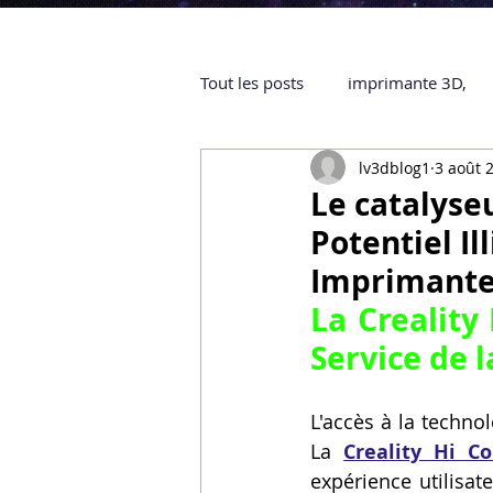
Tout les posts
imprimante 3D,
lv3dblog1
3 août 
impression 3D à la demande
Le catalyseu
Potentiel Il
objet 3D
ARTILLERY 3D
Imprimante
La Creality
certifiée QUALIOPI
Refaire 
Service de l
L'accès à la techno
Creality Hi combo
Artillery
La 
Creality Hi 
expérience utilisa