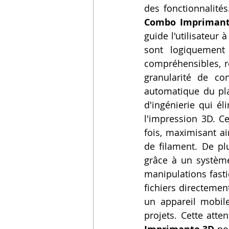
des fonctionnalités
Vidéos sur l'impression 3D,
Combo Imprimant
guide l'utilisateur 
sont logiquement 
Formation impresssion 3D
compréhensibles, re
granularité de co
automatique du pla
d'ingénierie qui él
l'impression 3D. Ce
fois, maximisant ai
de filament. De pl
grâce à un système
manipulations fasti
fichiers directement
un appareil mobile
projets. Cette atten