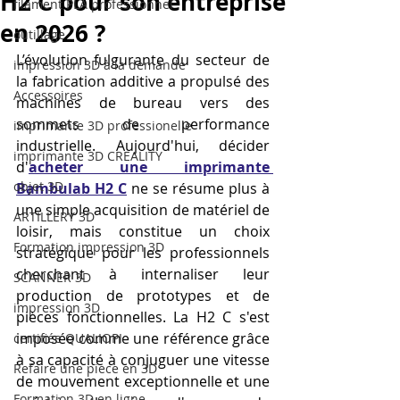
H2 C pour son entreprise
filament PLA professionnel
en 2026 ?
outillage
L’évolution fulgurante du secteur de 
impression 3D à la demande
la fabrication additive a propulsé des 
Accessoires
machines de bureau vers des 
sommets de performance 
imprimante 3D professionelle
industrielle. Aujourd'hui, décider 
imprimante 3D CREALITY
d'
acheter une imprimante 
objet 3D
Bambulab H2 C
 ne se résume plus à 
une simple acquisition de matériel de 
ARTILLERY 3D
loisir, mais constitue un choix 
Formation impression 3D
stratégique pour les professionnels 
cherchant à internaliser leur 
SCANNER 3D
production de prototypes et de 
impression 3D
pièces fonctionnelles. La H2 C s'est 
imposée comme une référence grâce 
certifiée QUALIOPI
à sa capacité à conjuguer une vitesse 
Refaire une piece en 3D
de mouvement exceptionnelle et une 
Formation 3D en ligne.