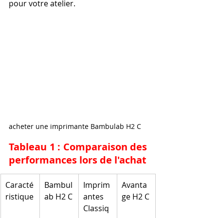
pour votre atelier.
acheter une imprimante Bambulab H2 C
Tableau 1 : Comparaison des 
performances lors de l'achat
Caracté
Bambul
Imprim
Avanta
ristique
ab H2 C
antes 
ge H2 C
Classiq