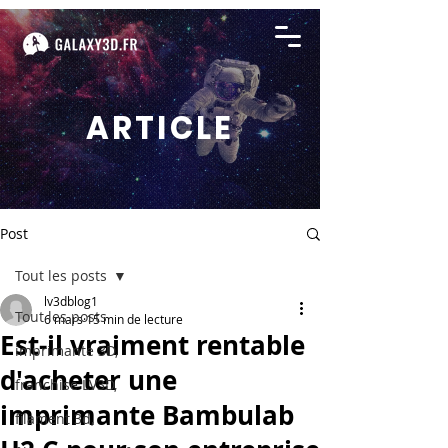
ARTICLE
Post
Tout les posts
lv3dblog1
Tout les posts
6 mars
15 min de lecture
Est-il vraiment rentable
imprimante 3D,
d'acheter une
franchise LV3D,
imprimante Bambulab
filament 3d,