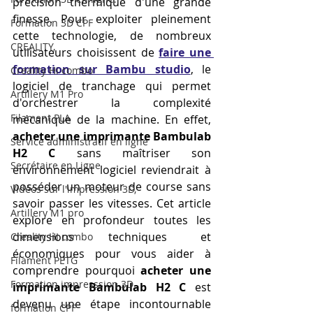
précision thermique d'une grande 
finesse. Pour exploiter pleinement 
Formation 3D CPF
cette technologie, de nombreux 
CREALITY,
utilisateurs choisissent de 
faire une 
formation sur Bambu studio
, le 
Creality Hi combo
logiciel de tranchage qui permet 
Artillery M1 Pro
d'orchestrer la complexité 
Filament PLA
mécanique de la machine. En effet, 
acheter une imprimante Bambulab 
Service administratif en ligne
H2 C
 sans maîtriser son 
Secrétaire en Ligne
environnement logiciel reviendrait à 
posséder un moteur de course sans 
Vidéos sur l'impression 3D,
savoir passer les vitesses. Cet article 
Artillery M1 pro
explore en profondeur toutes les 
dimensions techniques et 
Creality HI combo
économiques pour vous aider à 
Filament PETG
comprendre pourquoi 
acheter une 
Formation impresssion 3D
imprimante Bambulab H2 C
 est 
devenu une étape incontournable 
formation CPF