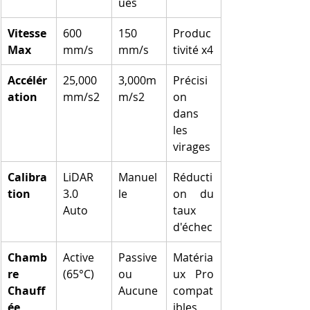
ues
Vitesse 
600 
150 
Produc
Max
mm/s
mm/s
tivité x4
Accélér
25,000
3,000m
Précisi
ation
mm/s2
m/s2
on 
dans 
les 
virages
Calibra
LiDAR 
Manuel
Réducti
tion
3.0 
le
on du 
Auto
taux 
d'échec
Chamb
Active 
Passive 
Matéria
re 
(65°C)
ou 
ux Pro 
Chauff
Aucune
compat
ée
ibles