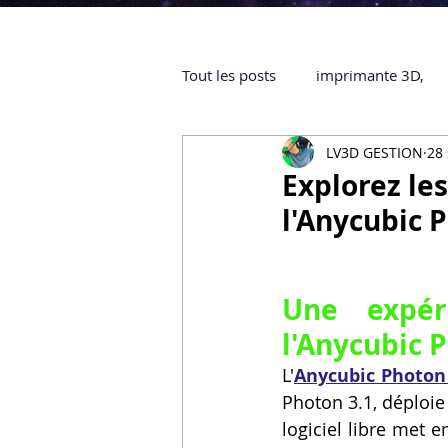
Tout les posts
imprimante 3D,
LV3D GESTION
28 
impression 3D à la demande
Explorez le
l'Anycubic 
objet 3D
ARTILLERY 3D
Une expér
certifiée QUALIOPI
Refaire 
l'Anycubic 
L'
Anycubic Photo
Creality Hi combo
Artillery
Photon 3.1, déploie
logiciel libre met 