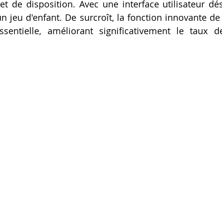
t de disposition. Avec une interface utilisateur dé
Artillery M1 pro
Creality HI combo
Filament PETG
n jeu d'enfant. De surcroît, la fonction innovante de 
sentielle, améliorant significativement le taux de
formation CPF