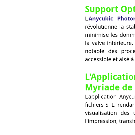
Support Opt
L'
Anycubic Phot
révolutionne la sta
minimise les dommag
la valve inférieure
notable des proce
accessible et aisé
L'Applicati
Myriade de
L'application Anyc
fichiers STL, renda
visualisation des
l'impression, trans