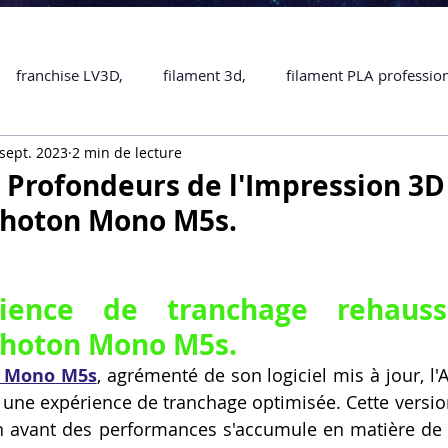
franchise LV3D,
filament 3d,
filament PLA professio
sept. 2023
2 min de lecture
Accessoires
imprimante 3D professionelle
impriman
s Profondeurs de l'Impression 3D
Photon Mono M5s.
Formation impression 3D
SCANNER 3D
impression 
ience de tranchage rehauss
une piece en 3D
Formation 3D en ligne.
Formation 3D 
Photon Mono M5s.
n Mono M5s
, agrémenté de son logiciel mis à jour, l'A
 M1 Pro
Filament PLA
Service administratif en ligne
 une expérience de tranchage optimisée. Cette versio
en avant des performances s'accumule en matière de p