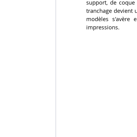
support, de coque e
Vidéos sur l'impression 3D,
tranchage devient u
modèles s'avère es
impressions.
Formation impresssion 3D