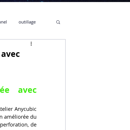
nnel
outillage
te 3D CREALITY
 avec
3D
ée avec 
CPF
CREALITY,
telier Anycubic 
Secrétaire en Ligne
n améliorée du 
erforation, de 