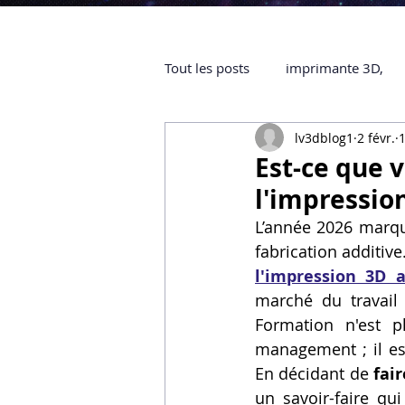
Tout les posts
imprimante 3D,
lv3dblog1
2 févr.
1
impression 3D à la demande
Est-ce que 
l'impressio
objet 3D
ARTILLERY 3D
L’année 2026 marqu
fabrication additiv
l'impression 3D 
certifiée QUALIOPI
Refaire 
marché du travail
Formation n'est p
management ; il est
Creality Hi combo
Artillery
En décidant de 
fai
un savoir-faire qu