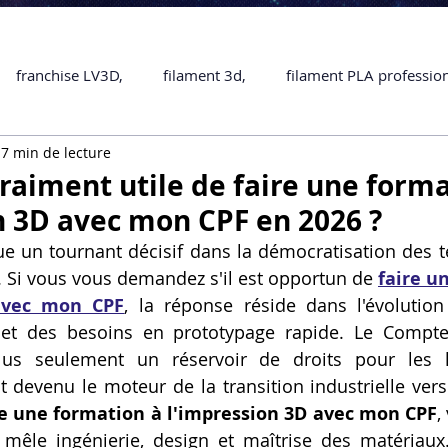
franchise LV3D,
filament 3d,
filament PLA professio
7 min de lecture
Accessoires
imprimante 3D professionelle
impriman
vraiment utile de faire une form
n 3D avec mon CPF en 2026 ?
Formation impression 3D
SCANNER 3D
impression 
e un tournant décisif dans la démocratisation des t
e. Si vous vous demandez s'il est opportun de 
faire u
avec mon CPF
, la réponse réside dans l'évolution
une piece en 3D
Formation 3D en ligne.
Formation 3D 
 et des besoins en prototypage rapide. Le Compte
lus seulement un réservoir de droits pour les 
 devenu le moteur de la transition industrielle vers
 M1 Pro
Filament PLA
Service administratif en ligne
re une formation à l'impression 3D avec mon CPF
,
i mêle ingénierie, design et maîtrise des matériau