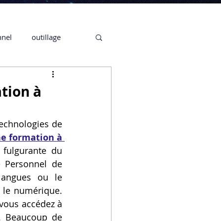
nnel
outillage
te 3D CREALITY
ation à
3D
echnologies de 
ne formation à 
 fulgurante du 
CPF
CREALITY,
 Personnel de 
langues ou le 
 le numérique. 
Secrétaire en Ligne
 vous accédez à 
x. Beaucoup de 