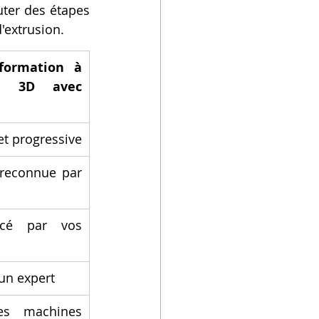
uter des étapes 
'extrusion.
formation à 
on 3D avec 
t progressive
 reconnue par 
cé par vos 
 un expert
s machines 