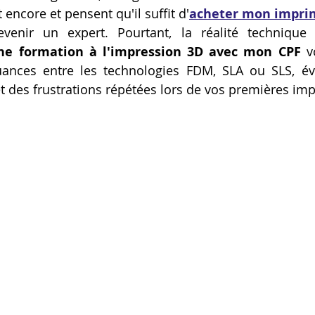
encore et pensent qu'il suffit d'
acheter mon imprim
Artillery M1 pro
Creality HI combo
Filament PETG
venir un expert. Pourtant, la réalité technique 
ne formation à l'impression 3D avec mon CPF
 v
nces entre les technologies FDM, SLA ou SLS, évit
formation CPF
t des frustrations répétées lors de vos premières im