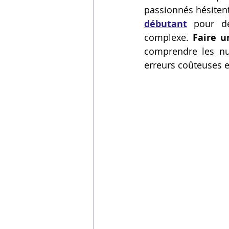
passionnés hésitent 
Vidéos sur l'impression 3D,
débutant
 pour de
complexe. 
Faire u
comprendre les nua
Formation impresssion 3D
erreurs coûteuses e