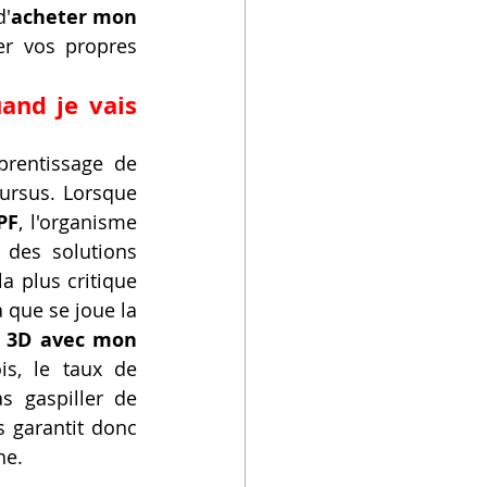
d'
acheter mon 
er vos propres 
and je vais 
prentissage de 
ursus. Lorsque 
PF
, l'organisme 
des solutions 
a plus critique 
là que se joue la 
n 3D avec mon 
s, le taux de 
 gaspiller de 
 garantit donc 
ne.