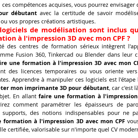
 ces compétences acquises, vous pourrez envisager 
our débutant
 avec la certitude de savoir modélis
ou vos propres créations artistiques.
logiciels de modélisation sont inclus qu
ation à l'impression 3D avec mon CPF ?
ité des centres de formation sérieux intègrent l'ap
comme Fusion 360, Tinkercad ou Blender dans leur c
ire une formation à l'impression 3D avec mon C
nt des licences temporaires ou vous oriente vers 
tes. Apprendre à manipuler ces logiciels est l'étape l
ter mon imprimante 3D pour débutant
, car c'est 
bjet. En allant 
faire une formation à l'impressio
irez comment paramétrer les épaisseurs de paroi
 supports, des notions indispensables pour ne pas
e formation à l'impression 3D avec mon CPF
 vous
lle certifiée, valorisable sur n'importe quel CV moder