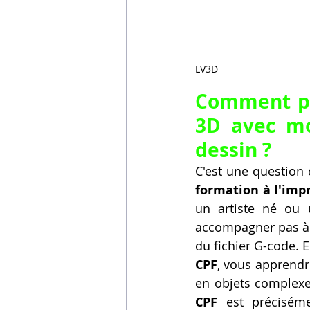
LV3D
Comment pui
3D avec mo
dessin ?
C'est une question 
formation à l'imp
un artiste né ou
accompagner pas à pa
du fichier G-code. E
CPF
, vous apprendre
en objets complexes
CPF
 est précisém