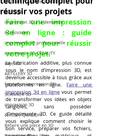
technique complet pour
filament PLA professionnel
réussir vos projets
outillage
Faire une impression 
impression 3D à la demande
3d en ligne : guide 
Accessoires
complet pour réussir 
imprimante 3D professionelle
votre projet.
imprimante 3D CREALITY
La fabrication additive, plus connue 
objet 3D
sous le nom d’impression 3D, est 
ARTILLERY 3D
devenue accessible à tous grâce aux 
Formation impression 3D
plateformes en ligne. 
Faire une 
impression 3d en ligne
 vous permet 
SCANNER 3D
de transformer vos idées en objets 
impression 3D
tangibles, sans posséder 
d’imprimante 3D. Ce guide détaillé 
certifiée QUALIOPI
vous explique comment choisir le 
Refaire une piece en 3D
bon service, préparer vos fichiers, 
comprendre les matériaux, et 
Formation 3D en ligne.