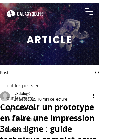
ARTICLE
Post
Tout les posts
lv3dblog0
Tout les posts
24 août 2025
10 min de lecture
Concevoir un prototype
imprimante 3D,
en faire une impression
franchise LV3D,
3d en ligne : guide
filament 3d,