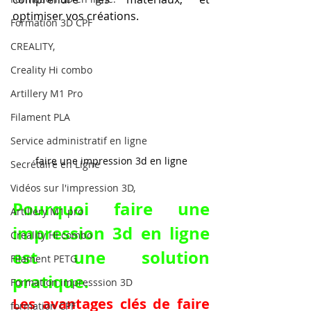
optimiser vos créations.
Formation 3D CPF
CREALITY,
Creality Hi combo
Artillery M1 Pro
Filament PLA
Service administratif en ligne
faire une impression 3d en ligne
Secrétaire en Ligne
Vidéos sur l'impression 3D,
Pourquoi faire une 
Artillery M1 pro
impression 3d en ligne 
Creality HI combo
est une solution 
Filament PETG
pratique.
Formation impresssion 3D
Les avantages clés de faire 
formation CPF