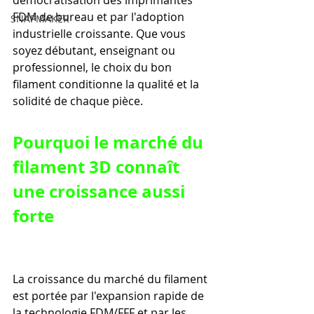
démocratisation des imprimantes 
FDM de bureau et par l'adoption 
SNAPMAKER
industrielle croissante. Que vous 
soyez débutant, enseignant ou 
professionnel, le choix du bon 
filament conditionne la qualité et la 
solidité de chaque pièce.
Pourquoi le marché du 
filament 3D connaît 
une croissance aussi 
forte
La croissance du marché du filament 
est portée par l'expansion rapide de 
la technologie FDM/FFF et par les 