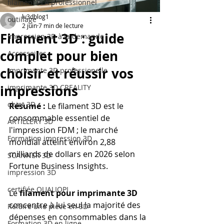
filament PLA professionnel
lv3dblog1
outillage
2 juin
7 min de lecture
Filament 3D : guide
impression 3D à la demande
complet pour bien
Accessoires
choisir et réussir vos
imprimante 3D professionelle
impressions
imprimante 3D CREALITY
objet 3D
Résumé :
 Le filament 3D est le 
consommable essentiel de 
ARTILLERY 3D
l'impression FDM ; le marché 
Formation impression 3D
mondial atteint environ 2,88 
milliards de dollars en 2026 selon 
SCANNER 3D
Fortune Business Insights.
impression 3D
certifiée QUALIOPI
Le 
filament pour imprimante 3D
concentre à lui seul la majorité des 
Refaire une piece en 3D
dépenses en consommables dans la 
Formation 3D en ligne.