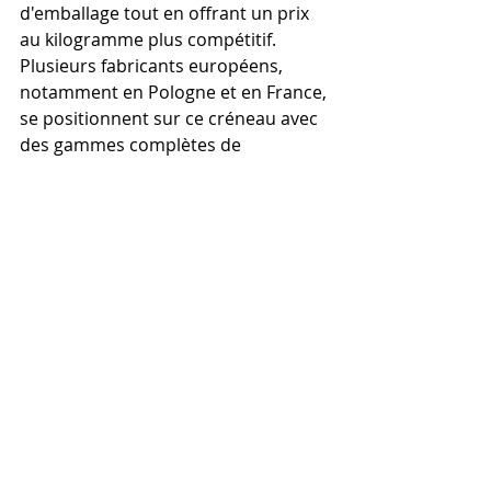
d'emballage tout en offrant un prix 
au kilogramme plus compétitif. 
Plusieurs fabricants européens, 
notamment en Pologne et en France, 
se positionnent sur ce créneau avec 
des gammes complètes de 
recharges PLA et PETG.
Au niveau industriel, le chiffre 
d'affaires généré par les 
fournisseurs de matériaux et de 
pièces en polymères est nettement 
supérieur à celui des métaux, 
reflétant le développement plus 
important du marché des 
applications polymères, selon 
Primante3D
. Cette prédominance 
des polymères renforce l'intérêt 