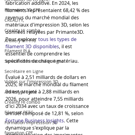
fabrication additive. En 2024, les 
Formation 3D CPF
filaments représentaient 68,42 % des 
revenus du marché mondial des 
CREALITY,
matériaux d'impression 3D, selon les 
Creality Hi combo
données relayées par Primante3D. 
Pour explorer 
tous les types de 
Artillery M1 Pro
filament 3D disponibles
, il est 
Filament PLA
essentiel de comprendre les 
spécificités de chaque matériau.
Service administratif en ligne
Secrétaire en Ligne
Évalué à 2,51 milliards de dollars en 
Vidéos sur l'impression 3D,
2025, le marché mondial du filament 
3d est projeté à 2,88 milliards en 
Artillery M1 pro
2026, pour atteindre 7,55 milliards 
Creality HI combo
d'ici 2034 avec un taux de croissance 
Filament PETG
annuel composé de 12,81 %, selon 
Fortune Business Insights
. Cette 
Formation impresssion 3D
dynamique s'explique par la 
formation CPF