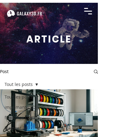
ARTICLE
Post
Tout les posts
Tout les posts
imprimante 3D,
franchise LV3D,
filament 3d,