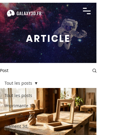
ARTICLE
Post
Tout les posts
Tout les posts
imprimante 3D,
franchise LV3D,
filament 3d,