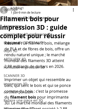
filament PLA professionnel
lv3dblog1
outillage
1 juin
9 min de lecture
Filament bois pour
impression 3D à la demande
impression 3D : guide
Accessoires
complet pour réussir
imprimante 3D professionelle
imprimante 3D CREALITY
Résumé :
 Le filament bois, mélange 
de PLA et de fibres de bois, offre un 
objet 3D
rendu naturel unique ; le marché 
ARTILLERY 3D
mondial des filaments 3D atteint 
2,88 milliards de dollars en 2026.
Formation impression 3D
SCANNER 3D
Imprimer un objet qui ressemble au 
impression 3D
bois, qui sent le bois et qui se ponce 
comme du bois : c'est la promesse 
certifiée QUALIOPI
du 
filament bois
 pour imprimante 
Refaire une piece en 3D
3D. Le marché mondial des filaments 
d'impression 3D est projeté à 2,88 
Formation 3D en ligne.