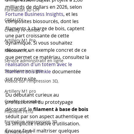
milliards de dollars en 2026, selon 
Formation 3D CPF
Fortune Business Insights
, et les 
CREALITY,
composites biosourcés, dont les 
filaments à charge de bois, captent 
Creality Hi combo
une part croissante de cette 
Artillery M1 Pro
dynamique. Si vous souhaitez 
découvrir un exemple concret de ce 
Filament PLA
que permet ce matériau, consultez la 
Service administratif en ligne
réalisation d'un totem avec le 
Secrétaire en Ligne
filament bois Winkle
 documentée 
sur notre site.
Vidéos sur l'impression 3D,
Artillery M1 pro
Du débutant curieux au 
Creality HI combo
professionnel du prototypage 
décoratif, le 
filament à base de bois
Filament PETG
séduit par son aspect authentique et 
Formation impresssion 3D
sa simplicité relative d'utilisation. 
Encore faut-il maîtriser quelques 
formation CPF