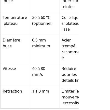
 buse
jouer sur les 
teintes
Température
30 à 60 °C 
Colle liquide 
 plateau
(optionnel)
si plateau 
lisse
Diamètre 
0,5 mm 
Acier 
buse
minimum
trempé 
recommand
é
Vitesse
40 à 80 
Réduire 
mm/s
pour les 
détails fins
Rétraction
1 à 3 mm
Limiter les 
mouvements
 excessifs