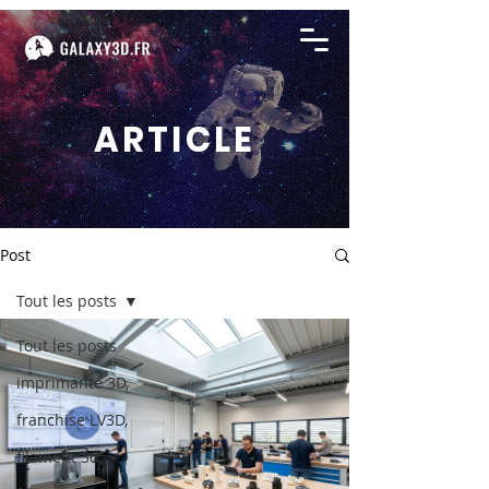
ARTICLE
Post
Tout les posts
Tout les posts
imprimante 3D,
franchise LV3D,
filament 3d,