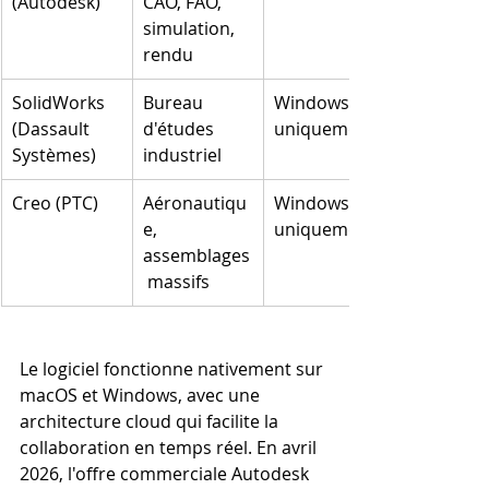
(Autodesk)
CAO, FAO, 
simulation, 
rendu
SolidWorks 
Bureau 
Windows 
(Dassault 
d'études 
uniquement
Systèmes)
industriel
Creo (PTC)
Aéronautiqu
Windows 
e, 
uniquement
assemblages
 massifs
Le logiciel fonctionne nativement sur 
macOS et Windows, avec une 
architecture cloud qui facilite la 
collaboration en temps réel. En avril 
2026, l'offre commerciale Autodesk 