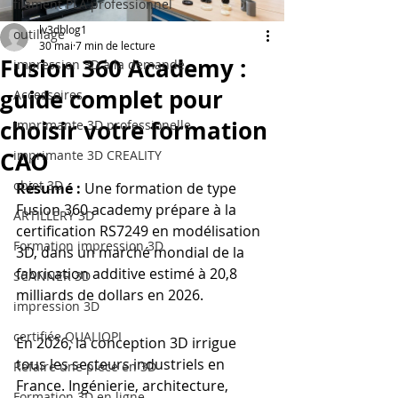
filament PLA professionnel
lv3dblog1
outillage
30 mai
7 min de lecture
Fusion 360 Academy :
impression 3D à la demande
guide complet pour
Accessoires
choisir votre formation
imprimante 3D professionelle
CAO
imprimante 3D CREALITY
objet 3D
Résumé :
 Une formation de type 
Fusion 360 academy prépare à la 
ARTILLERY 3D
certification RS7249 en modélisation 
Formation impression 3D
3D, dans un marché mondial de la 
fabrication additive estimé à 20,8 
SCANNER 3D
milliards de dollars en 2026.
impression 3D
certifiée QUALIOPI
En 2026, la conception 3D irrigue 
tous les secteurs industriels en 
Refaire une piece en 3D
France. Ingénierie, architecture, 
Formation 3D en ligne.