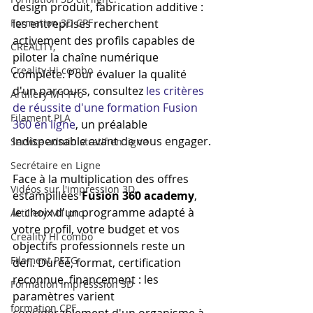
design produit, fabrication additive : 
Formation 3D CPF
les entreprises recherchent 
activement des profils capables de 
CREALITY,
piloter la chaîne numérique 
Creality Hi combo
complète. Pour évaluer la qualité 
d'un parcours, consultez 
les critères 
Artillery M1 Pro
de réussite d'une formation Fusion 
Filament PLA
360 en ligne
, un préalable 
indispensable avant de vous engager.
Service administratif en ligne
Secrétaire en Ligne
Face à la multiplication des offres 
Vidéos sur l'impression 3D,
estampillées 
Fusion 360 academy
, 
le choix d'un programme adapté à 
Artillery M1 pro
votre profil, votre budget et vos 
Creality HI combo
objectifs professionnels reste un 
Filament PETG
défi. Durée, format, certification 
reconnue, financement : les 
Formation impresssion 3D
paramètres varient 
formation CPF