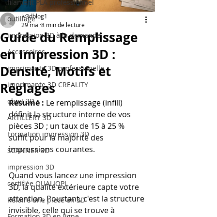
filament PLA professionnel
lv3dblog1
outillage
29 mai
8 min de lecture
Guide du Remplissage
impression 3D à la demande
en Impression 3D :
Accessoires
Densité, Motifs et
imprimante 3D professionelle
Réglages
imprimante 3D CREALITY
objet 3D
Résumé :
 Le remplissage (infill) 
définit la structure interne de vos 
ARTILLERY 3D
pièces 3D ; un taux de 15 à 25 % 
Formation impression 3D
suffit pour la majorité des 
impressions courantes.
SCANNER 3D
impression 3D
Quand vous lancez une impression 
certifiée QUALIOPI
3D, la qualité extérieure capte votre 
attention. Pourtant, c'est la structure 
Refaire une piece en 3D
invisible, celle qui se trouve à 
Formation 3D en ligne.