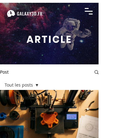
ARTICLE
Post
Tout les posts
Tout les posts
imprimante 3D,
franchise LV3D,
filament 3d,