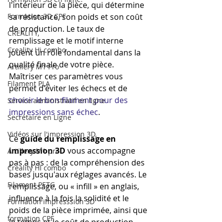
l'intérieur de la pièce, qui détermine 
Formation 3D CPF
sa résistance, son poids et son coût 
de production. Le taux de 
CREALITY,
remplissage et le motif interne 
Creality Hi combo
jouent un rôle fondamental dans la 
qualité finale de votre pièce. 
Artillery M1 Pro
Maîtriser ces paramètres vous 
Filament PLA
permet d'éviter les échecs et de 
choisir le bon filament pour des 
Service administratif en ligne
impressions sans échec
.
Secrétaire en Ligne
Vidéos sur l'impression 3D,
Ce 
guide du remplissage en 
impression 3D
 vous accompagne 
Artillery M1 pro
pas à pas : de la compréhension des 
Creality HI combo
bases jusqu'aux réglages avancés. Le 
Filament PETG
remplissage, ou « infill » en anglais, 
influence à la fois la solidité et le 
Formation impresssion 3D
poids de la pièce imprimée, ainsi que 
formation CPF