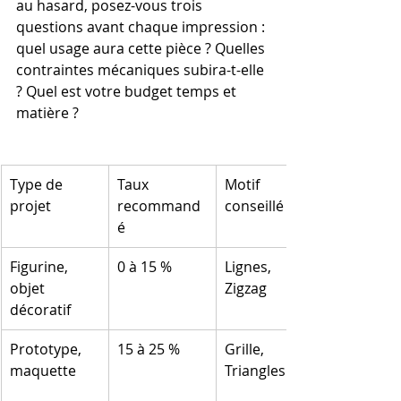
au hasard, posez-vous trois 
questions avant chaque impression : 
quel usage aura cette pièce ? Quelles 
contraintes mécaniques subira-t-elle 
? Quel est votre budget temps et 
matière ?
Type de 
Taux 
Motif 
projet
recommand
conseillé
é
Figurine, 
0 à 15 %
Lignes, 
objet 
Zigzag
décoratif
Prototype, 
15 à 25 %
Grille, 
maquette
Triangles