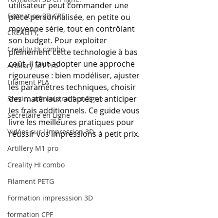
utilisateur peut commander une 
Formation 3D CPF
pièce personnalisée, en petite ou 
moyenne série, tout en contrôlant 
CREALITY,
son budget. Pour exploiter 
Creality Hi combo
pleinement cette technologie à bas 
coût, il faut adopter une approche 
Artillery M1 Pro
rigoureuse : bien modéliser, ajuster 
Filament PLA
les paramètres techniques, choisir 
des matériaux adaptés et anticiper 
Service administratif en ligne
les frais additionnels. Ce guide vous 
Secrétaire en Ligne
livre les meilleures pratiques pour 
Vidéos sur l'impression 3D,
réussir vos impressions à petit prix.
Artillery M1 pro
Creality HI combo
Filament PETG
Formation impresssion 3D
formation CPF