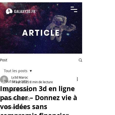
ARTICLE
Post
Tout les posts
Lv3d Maroc
Tout les posts
14 avr. 2025
8 min de lecture
Impression 3d en ligne
imprimante 3D,
pas cher – Donnez vie à
franchise LV3D,
vos idées sans
filament 3d,