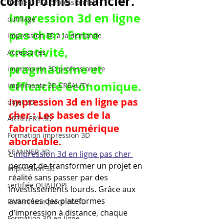
compromis financier.
filament PLA professionnel
Impression 3d en ligne 
outillage
pas cher : Entre 
impression 3D à la demande
créativité, 
Accessoires
pragmatisme et 
imprimante 3D professionelle
efficacité économique.
imprimante 3D CREALITY
Impression 3d en ligne pas 
objet 3D
cher : Les bases de la 
ARTILLERY 3D
fabrication numérique 
Formation impression 3D
abordable.
SCANNER 3D
L’
impression 3d en ligne pas cher 
permet de transformer un projet en 
impression 3D
réalité sans passer par des 
certifiée QUALIOPI
investissements lourds. Grâce aux 
avancées des plateformes 
Refaire une piece en 3D
d’impression à distance, chaque 
Formation 3D en ligne.