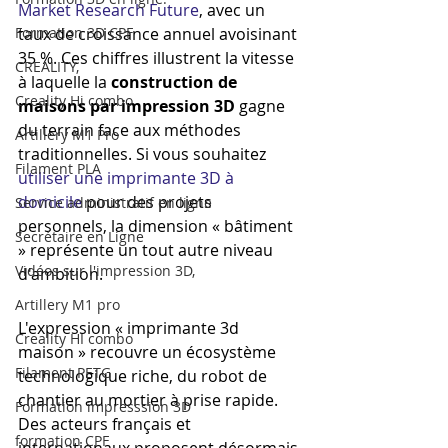
Market Research Future
, avec un 
Formation 3D CPF
taux de croissance annuel avoisinant 
35 %. Ces chiffres illustrent la vitesse 
CREALITY,
à laquelle la 
construction de 
Creality Hi combo
maisons par impression 3D
 gagne 
du terrain face aux méthodes 
Artillery M1 Pro
traditionnelles. Si vous souhaitez 
Filament PLA
utiliser une imprimante 3D à 
domicile
 pour des projets 
Service administratif en ligne
personnels, la dimension « bâtiment 
Secrétaire en Ligne
» représente un tout autre niveau 
Vidéos sur l'impression 3D,
d'ambition.
Artillery M1 pro
L'expression « imprimante 3d 
Creality HI combo
maison » recouvre un écosystème 
Filament PETG
technologique riche, du robot de 
chantier au mortier à prise rapide. 
Formation impresssion 3D
Des acteurs français et 
formation CPF