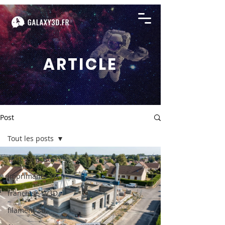
ARTICLE
Post
Tout les posts
Tout les posts
imprimante 3D,
franchise LV3D,
filament 3d,