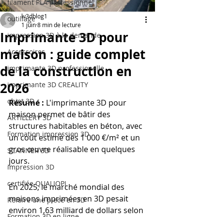
filament PLA professionnel
lv3dblog1
outillage
1 juin
8 min de lecture
Imprimante 3D pour
impression 3D à la demande
maison : guide complet
Accessoires
de la construction en
imprimante 3D professionelle
2026
imprimante 3D CREALITY
objet 3D
Résumé :
 L'imprimante 3D pour 
maison permet de bâtir des 
ARTILLERY 3D
structures habitables en béton, avec 
Formation impression 3D
un coût estimé dès 1 000 €/m² et un 
gros œuvre réalisable en quelques 
SCANNER 3D
jours.
impression 3D
certifiée QUALIOPI
En 2025, le marché mondial des 
maisons imprimées en 3D pesait 
Refaire une piece en 3D
environ 1,63 milliard de dollars selon 
Formation 3D en ligne.