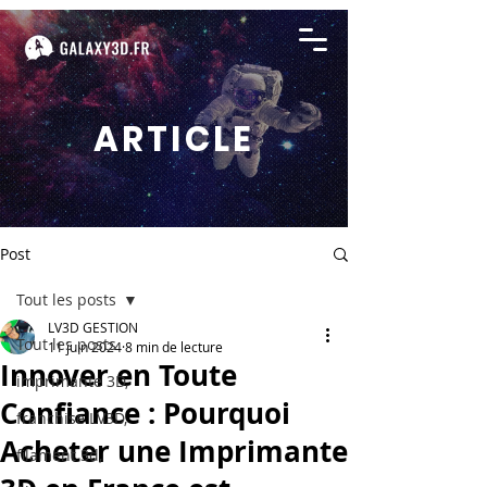
ARTICLE
Post
Tout les posts
LV3D GESTION
Tout les posts
11 juin 2024
8 min de lecture
Innover en Toute
imprimante 3D,
Confiance : Pourquoi
franchise LV3D,
Acheter une Imprimante
filament 3d,