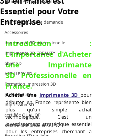
3D en France est
filament PLA professionnel
Essentiel pour Votre
outillage
Entreprise.
impression 3D à la demande
Accessoires
Introduction : 
imprimante 3D professionelle
L'Importance d'Acheter 
imprimante 3D CREALITY
une Imprimante 
objet 3D
3D Professionnelle en 
ARTILLERY 3D
France.
Formation impression 3D
SCANNER 3D
Acheter une 
imprimante 3D
pour 
débuter en France représente bien 
impression 3D
plus qu'un simple achat 
certifiée QUALIOPI
technologique. C'est un 
investissement stratégique essentiel 
Refaire une piece en 3D
pour les entreprises cherchant à 
Formation 3D en ligne.