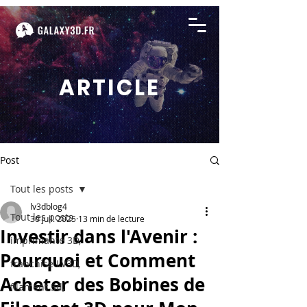
ARTICLE
Post
Tout les posts
lv3dblog4
Tout les posts
30 juil. 2025
13 min de lecture
Investir dans l'Avenir :
imprimante 3D,
Pourquoi et Comment
franchise LV3D,
Acheter des Bobines de
filament 3d,