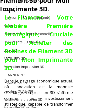
Filament 3D pour Mon
filament PLA professionnel
Imprimante 3D.
outillage
Le Filament : Votre 
impression 3D à la demande
Matière Première 
Accessoires
Stratégique, Cruciale 
imprimante 3D professionelle
pour 
Acheter des 
imprimante 3D CREALITY
Bobines de Filament 3D 
objet 3D
pour Mon Imprimante 
ARTILLERY 3D
3D
.
Formation impression 3D
SCANNER 3D
Dans le paysage économique actuel, 
impression 3D
où l'innovation est la monnaie 
certifiée QUALIOPI
d'échange, l'impression 3D s'affirme 
comme un investissement 
Refaire une piece en 3D
stratégique, capable de transformer 
Formation 3D en ligne.