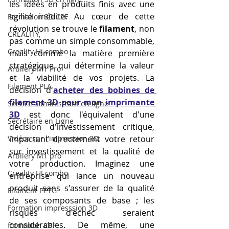
les idées en produits finis avec une 
agilité inédite. Au cœur de cette 
Formation 3D CPF
révolution se trouve le 
filament
, non 
CREALITY,
pas comme un simple consommable, 
Creality Hi combo
mais comme la matière première 
stratégique qui détermine la valeur 
Artillery M1 Pro
et la viabilité de vos projets. La 
Filament PLA
décision d'
acheter des bobines de 
filament 3D pour mon imprimante 
Service administratif en ligne
3D
 est donc l'équivalent d'une 
Secrétaire en Ligne
décision d'investissement critique, 
Vidéos sur l'impression 3D,
impactant directement votre retour 
sur investissement et la qualité de 
Artillery M1 pro
votre production. Imaginez une 
Creality HI combo
entreprise qui lance un nouveau 
produit sans s'assurer de la qualité 
Filament PETG
de ses composants de base ; les 
Formation impresssion 3D
risques d'échec seraient 
considérables. De même, une 
formation CPF