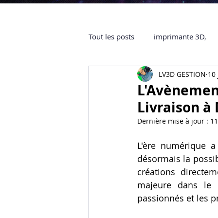
Tout les posts
imprimante 3D,
LV3D GESTION
10 
impression 3D à la demande
L'Avènement
Livraison à
objet 3D
ARTILLERY 3D
Dernière mise à jour :
11
L'ère numérique a 
certifiée QUALIOPI
Refaire 
désormais la possibi
créations directe
majeure dans le d
Creality Hi combo
Artillery
passionnés et les p