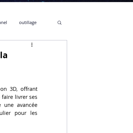
nnel
outillage
te 3D CREALITY
la
3D
n 3D, offrant 
CPF
CREALITY,
 faire livrer ses 
e une avancée 
lier pour les 
Secrétaire en Ligne