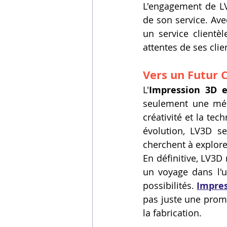
L'engagement de LV3
de son service. Av
un service clientè
attentes de ses clie
Vers un Futur C
L'
Impression 3D e
seulement une méth
créativité et la t
évolution, LV3D s
cherchent à explorer
En définitive, LV3D 
un voyage dans l'un
possibilités. 
Impres
pas juste une promes
la fabrication.