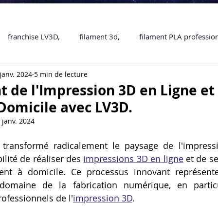
franchise LV3D,
filament 3d,
filament PLA professio
janv. 2024
5 min de lecture
Accessoires
imprimante 3D professionelle
impriman
 de l'Impression 3D en Ligne et 
 Domicile avec LV3D.
Formation impression 3D
SCANNER 3D
impression 
 janv. 2024
transformé radicalement le paysage de l'impressio
une piece en 3D
Formation 3D en ligne.
Formation 3D 
lité de réaliser des 
impressions 3D en ligne
 et de se
ment à domicile. Ce processus innovant représent
omaine de la fabrication numérique, en particu
 M1 Pro
Filament PLA
Service administratif en ligne
rofessionnels de l'
impression 3D
.