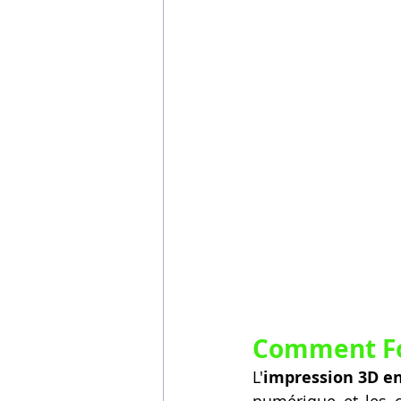
Vidéos sur l'impression 3D,
Formation impresssion 3D
Comment Fon
L'
impression 3D en
numérique et les c