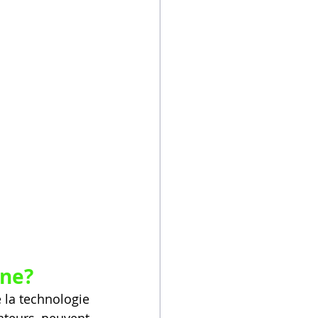
gne?
 la technologie 
teurs peuvent 