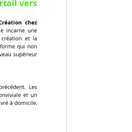
tail vers 
réation chez 
e incarne une 
création et la 
eforme qui non 
veau supérieur 
récédent. Les 
nviviale et un 
ivré à domicile, 