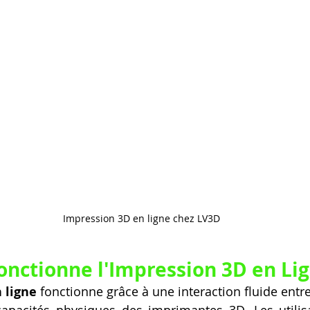
Artillery M1 pro
Creality HI combo
Filament PETG
formation CPF
Impression 3D en ligne chez LV3D
ctionne l'Impression 3D en Li
 ligne
 fonctionne grâce à une interaction fluide entre
apacités physiques des imprimantes 3D. Les utilisa