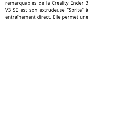
remarquables de la Creality Ender 3 
V3 SE est son extrudeuse "Sprite" à 
entraînement direct. Elle permet une 
meilleure manipulation des 
filaments, offrant ainsi la possibilité 
d'utiliser une variété de matériaux 
pour vos créations. Cette fonction est 
particulièrement avantageuse pour 
ceux qui souhaitent expérimenter 
avec différents types de filaments.
Facilité d'Utilisation : Des 
Fonctionnalités 
Automatisées.
 Pour les débutants, l'un des plus 
grands défis de l'impression 3D est 
d'assurer un niveau parfait pour la 