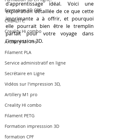
d'apprentissage idéal. Voici une 
Formation 3D CPF
exploration détaillée de ce que cette 
imprimante a à offrir, et pourquoi 
CREALITY,
elle pourrait bien être le tremplin 
Creality Hi combo
parfait pour votre voyage dans 
l'impression 3D.
Artillery M1 Pro
Filament PLA
Service administratif en ligne
Secrétaire en Ligne
Vidéos sur l'impression 3D,
Artillery M1 pro
Creality HI combo
Filament PETG
Formation impresssion 3D
formation CPF