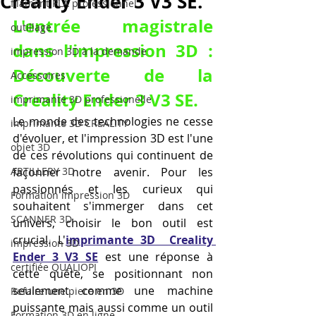
Creality Ender 3 V3 SE.
filament PLA professionnel
L'entrée magistrale 
outillage
dans l'impression 3D : 
impression 3D à la demande
Découverte de la 
Accessoires
Creality Ender 3 V3 SE.
imprimante 3D professionelle
Le monde des technologies ne cesse 
imprimante 3D CREALITY
d'évoluer, et l'impression 3D est l'une 
objet 3D
de ces révolutions qui continuent de 
ARTILLERY 3D
façonner notre avenir. Pour les 
passionnés et les curieux qui 
Formation impression 3D
souhaitent s'immerger dans cet 
SCANNER 3D
univers, choisir le bon outil est 
crucial. L'
imprimante 3D  Creality 
impression 3D
Ender 3 V3 SE
 est une réponse à 
certifiée QUALIOPI
cette quête, se positionnant non 
seulement comme une machine 
Refaire une piece en 3D
puissante mais aussi comme un outil 
Formation 3D en ligne.