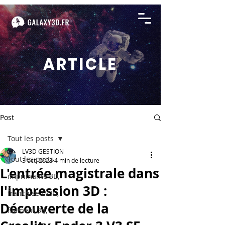
ARTICLE
Post
Tout les posts
LV3D GESTION
Tout les posts
3 oct. 2023
4 min de lecture
L'entrée magistrale dans
imprimante 3D,
l'impression 3D :
franchise LV3D,
Découverte de la
filament 3d,