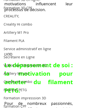
motivations influencent leur 
Formation 3D CPF
processus de décision.
CREALITY,
Creality Hi combo
Artillery M1 Pro
Filament PLA
Service administratif en ligne
LV3D
Secrétaire en Ligne
Le dépassement de soi : 
Vidéos sur l'impression 3D,
la motivation pour 
Artillery M1 pro
acheter du filament 
Creality HI combo
PETG.
Filament PETG
Formation impresssion 3D
Pour de nombreux passionnés, 
formation CPF