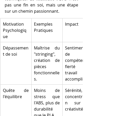
pas une fin en soi, mais une étape 
sur un chemin passionnant.
Motivation 
Exemples 
Impact
Psychologiq
Pratiques
ue
Dépassemen
Maîtrise du 
Sentiment 
t de soi
"stringing", 
de 
création de 
compétence, 
pièces 
fierté du 
fonctionnelle
travail 
s.
accompli.
Quête de 
Moins de 
Sérénité, 
l'équilibre
stress que 
concentratio
l'ABS, plus de 
n sur la 
durabilité 
créativité.
que le PLA.