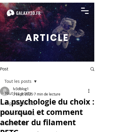
ARTICLE
Post
Tout les posts
lv3dblog1
Tout les posts
3 sept. 2025
7 min de lecture
La psychologie du choix :
imprimante 3D,
pourquoi et comment
franchise LV3D,
acheter du filament
filament 3d,