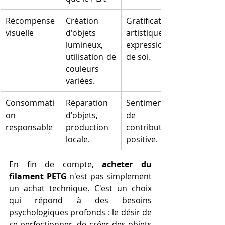
Récompense 
Création 
Gratification 
visuelle
d'objets 
artistique, 
lumineux, 
expression 
utilisation de 
de soi.
couleurs 
variées.
Consommati
Réparation 
Sentiment 
on 
d'objets, 
de 
responsable
production 
contribution 
locale.
positive.
En fin de compte, 
acheter du 
filament PETG
 n'est pas simplement 
un achat technique. C'est un choix 
qui répond à des besoins 
psychologiques profonds : le désir de 
se perfectionner, de créer des objets 