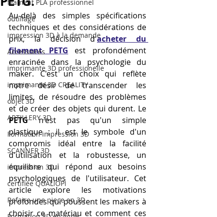
PETG.
filament PLA professionnel
Au-delà des simples spécifications 
outillage
techniques et des considérations de 
impression 3D à la demande
prix, la décision d'
acheter du 
filament PETG
 est profondément 
Accessoires
enracinée dans la psychologie du 
imprimante 3D professionelle
maker. C'est un choix qui reflète 
imprimante 3D CREALITY
notre désir de transcender les 
limites, de résoudre des problèmes 
objet 3D
et de créer des objets qui durent. Le 
ARTILLERY 3D
PETG
 n'est pas qu'un simple 
plastique ; il est le symbole d'un 
Formation impression 3D
compromis idéal entre la facilité 
SCANNER 3D
d'utilisation et la robustesse, un 
équilibre qui répond aux besoins 
impression 3D
psychologiques de l'utilisateur. Cet 
certifiée QUALIOPI
article explore les motivations 
Refaire une piece en 3D
profondes qui poussent les makers à 
choisir ce matériau et comment ces 
Formation 3D en ligne.