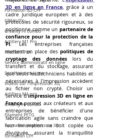
3D en ligne en France
, grâce à un 
Formation 3D CPF
cadre juridique européen et à des 
CREALITY,
protocoles de sécurité rigoureux, se 
positionne comme un 
partenaire de 
Creality Hi combo
confiance pour la protection de la 
Artillery M1 Pro
PI
. Les entreprises françaises 
mettent en place des 
politiques de 
Filament PLA
cryptage des données
 lors du 
Service administratif en ligne
transfert et du stockage, assurant 
Secrétaire en Ligne
que seuls les techniciens habilités et 
nécessaires à l'impression accèdent 
Vidéos sur l'impression 3D,
au fichier non crypté. Choisir un 
Artillery M1 pro
service d'
impression 3D en ligne en 
France
 permet aux créateurs et aux 
Creality HI combo
entreprises de bénéficier d'une 
Filament PETG
fabrication agile sans craindre que 
leur innovation ne soit copiée ou 
Formation impresssion 3D
divulguée, assurant la tranquillité 
formation CPF