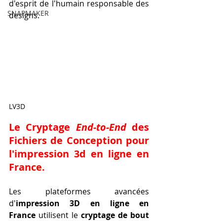
d'esprit de l'humain responsable des 
SNAPMAKER
designs.
LV3D
Le Cryptage 
End-to-End
 des 
Fichiers de Conception pour 
l'
impression 3d en ligne en 
France
.
Les plateformes avancées 
d'
impression 3D en ligne en 
France
 utilisent le 
cryptage de bout 