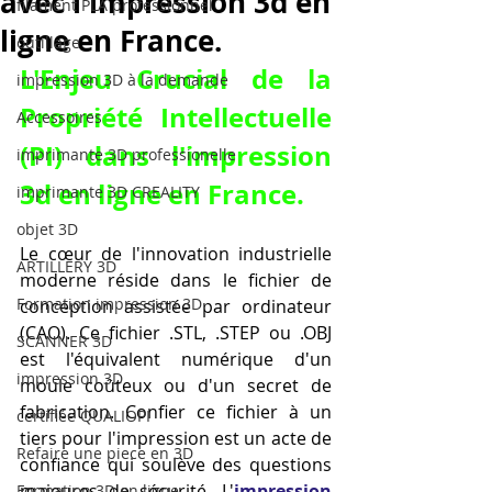
avec l'impression 3d en
filament PLA professionnel
ligne en France.
outillage
L'Enjeu Crucial de la 
impression 3D à la demande
Propriété Intellectuelle 
Accessoires
(PI) dans l'
impression 
imprimante 3D professionelle
3d en ligne en France
.
imprimante 3D CREALITY
objet 3D
Le cœur de l'innovation industrielle 
ARTILLERY 3D
moderne réside dans le fichier de 
Formation impression 3D
conception assistée par ordinateur 
(CAO). Ce fichier .STL, .STEP ou .OBJ 
SCANNER 3D
est l'équivalent numérique d'un 
impression 3D
moule coûteux ou d'un secret de 
fabrication. Confier ce fichier à un 
certifiée QUALIOPI
tiers pour l'impression est un acte de 
Refaire une piece en 3D
confiance qui soulève des questions 
majeures de sécurité. L'
impression 
Formation 3D en ligne.