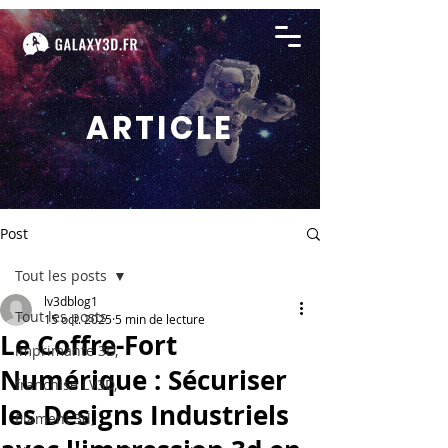
ARTICLE
Post
Tout les posts
lv3dblog1
Tout les posts
15 oct. 2025
5 min de lecture
Le Coffre-Fort
imprimante 3D,
Numérique : Sécuriser
franchise LV3D,
les Designs Industriels
filament 3d,