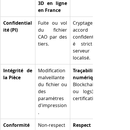
3D en ligne 
en France
Confidential
Fuite ou vol 
Cryptage, 
ité (PI)
du fichier 
accord de 
CAO par des 
confidentialit
tiers.
é strict et 
serveur 
localisé.
Intégrité de 
Modification 
Traçabilité 
la Pièce
malveillante 
numérique
du fichier ou 
Blockchain 
des 
ou logs) et 
paramètres 
certification.
d'impression
.
Conformité 
Non-respect 
Respect du 