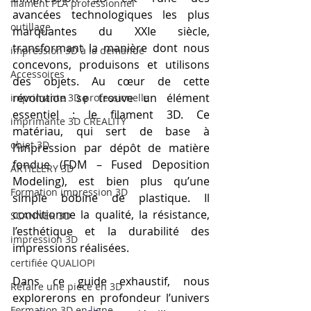
filament PLA professionnel
avancées technologiques les plus 
outillage
marquantes du XXIe siècle, 
transformant la manière dont nous 
impression 3D à la demande
concevons, produisons et utilisons 
Accessoires
des objets. Au cœur de cette 
révolution se trouve un élément 
imprimante 3D professionelle
essentiel : le filament 3D. Ce 
imprimante 3D CREALITY
matériau, qui sert de base à 
objet 3D
l’impression par dépôt de matière 
fondue (FDM – Fused Deposition 
ARTILLERY 3D
Modeling), est bien plus qu’une 
Formation impression 3D
simple bobine de plastique. Il 
conditionne la qualité, la résistance, 
SCANNER 3D
l’esthétique et la durabilité des 
impression 3D
impressions réalisées.
certifiée QUALIOPI
Dans ce guide exhaustif, nous 
Refaire une piece en 3D
explorerons en profondeur l’univers 
Formation 3D en ligne.