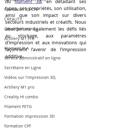
du 
filament 3D
, en détaillant ses 
types, ses propriétés, son utilisation, 
Formation 3D CPF
ainsi que son impact sur divers 
CREALITY,
secteurs industriels et créatifs. Nous 
aborderons également les défis liés 
Creality Hi combo
au stockage, aux paramètres 
Artillery M1 Pro
d’impression et aux innovations qui 
Filament PLA
façonnent l’avenir de l’impression 
additive.
Service administratif en ligne
Secrétaire en Ligne
Vidéos sur l'impression 3D,
Artillery M1 pro
Creality HI combo
Filament PETG
Formation impresssion 3D
formation CPF