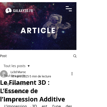
ARTICLE
Post
Tout les posts
Lv3d Maroc
Tout les posts
10 mars 2025
5 min de lecture
Le Filament 3D :
imprimante 3D,
L’Essence de
franchise LV3D,
l’Impression Additive
filament 3d,
L’impression 3D est l’une des 