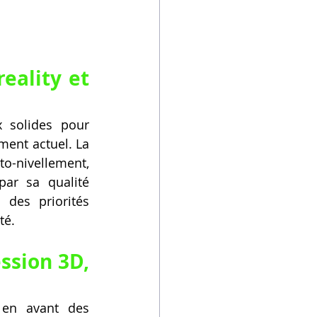
eality et 
 solides pour 
ent actuel. La 
o-nivellement, 
ar sa qualité 
des priorités 
té.
ssion 3D, 
en avant des 