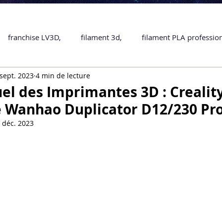
franchise LV3D,
filament 3d,
filament PLA professio
sept. 2023
4 min de lecture
Accessoires
imprimante 3D professionelle
impriman
el des Imprimantes 3D : Crealit
e Wanhao Duplicator D12/230 Pro
Formation impression 3D
SCANNER 3D
impression 
 déc. 2023
une piece en 3D
Formation 3D en ligne.
Formation 3D 
 M1 Pro
Filament PLA
Service administratif en ligne