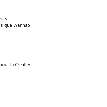
eurs
dis que Wanhao 
our la Creality 