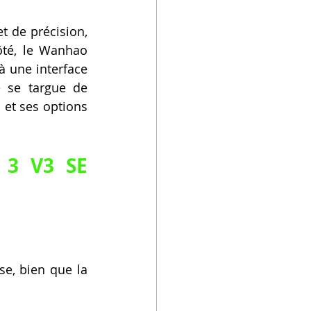
 de précision, 
té, le Wanhao 
à une interface 
e se targue de 
n et ses options 
 3 V3 SE 
e, bien que la 