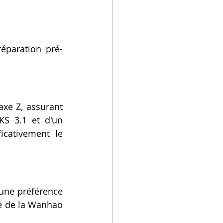
réparation pré-
xe Z, assurant 
S 3.1 et d'un 
cativement le 
une préférence 
le de la Wanhao 