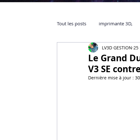
Tout les posts
imprimante 3D,
LV3D GESTION
25 
impression 3D à la demande
Le Grand Du
V3 SE contr
objet 3D
ARTILLERY 3D
Dernière mise à jour :
30
certifiée QUALIOPI
Refaire 
Creality Hi combo
Artillery