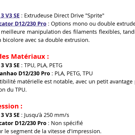
 3 V3 SE
 : Extrudeuse Direct Drive "Sprite"
ator D12/230 Pro
 : Options mono ou double extrud
 meilleure manipulation des filaments flexibles, tan
on bicolore avec sa double extrusion.
des Matériaux :
 3 V3 SE
 : TPU, PLA, PETG
anhao D12/230 Pro
 : PLA, PETG, TPU
ilité matérielle est notable, avec un petit avantage p
ion du TPU.
ssion :
 3 V3 SE
 : Jusqu'à 250 mm/s
ator D12/230 Pro
 : Non spécifié
ur le segment de la vitesse d'impression.