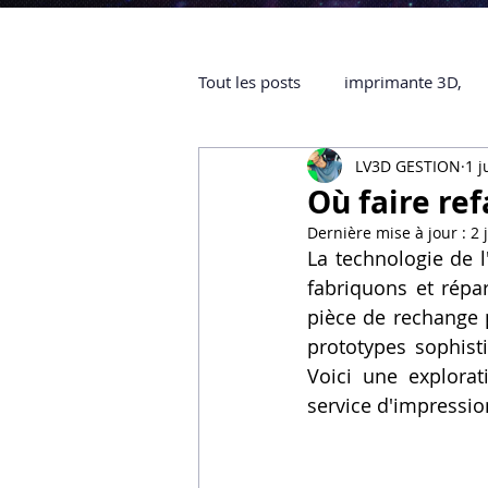
Tout les posts
imprimante 3D,
LV3D GESTION
1 j
impression 3D à la demande
Où faire ref
Dernière mise à jour :
2 
objet 3D
ARTILLERY 3D
La technologie de 
fabriquons et répa
pièce de rechange 
certifiée QUALIOPI
Refaire 
prototypes sophisti
Voici une explorat
service d'impressio
Creality Hi combo
Artillery