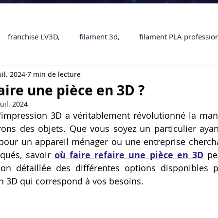
franchise LV3D,
filament 3d,
filament PLA professio
uil. 2024
7 min de lecture
Accessoires
imprimante 3D professionelle
impriman
aire une pièce en 3D ?
juil. 2024
Formation impression 3D
SCANNER 3D
impression 
l'impression 3D a véritablement révolutionné la man
rons des objets. Que vous soyez un particulier ayan
pour un appareil ménager ou une entreprise chercha
une piece en 3D
Formation 3D en ligne.
Formation 3D 
qués, savoir 
où faire refaire une pièce en 3D
 pe
ion détaillée des différentes options disponibles p
n 3D qui correspond à vos besoins.
 M1 Pro
Filament PLA
Service administratif en ligne