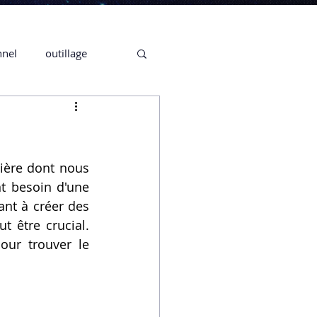
nnel
outillage
te 3D CREALITY
3D
ière dont nous 
t besoin d'une 
nt à créer des 
CPF
CREALITY,
ut être crucial. 
our trouver le 
Secrétaire en Ligne