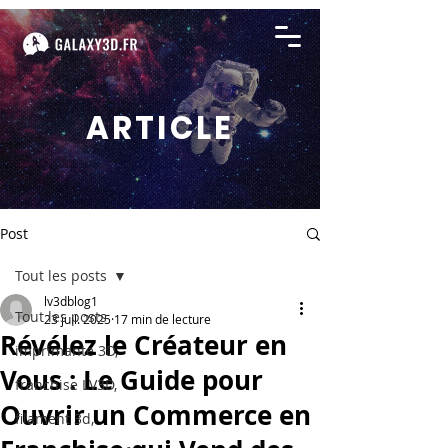
ARTICLE
Post
Tout les posts
lv3dblog1
Tout les posts
23 juil. 2025
17 min de lecture
Révélez le Créateur en
imprimante 3D,
Vous : Le Guide pour
franchise LV3D,
Ouvrir un Commerce en
filament 3d,