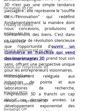
3D n'est pas une simple tendance 
Formation 3D CPF
passagère ; elle représente le "souffle 
de l'innovation" qui redéfinit 
CREALITY,
fondamentalement la manière dont 
Creality Hi combo
nous concevons, produisons et 
Artillery M1 Pro
consommons des biens. C'est dans 
ce contexte de révolution silencieuse 
Filament PLA
que l'opportunité d'
ouvrir un 
Service administratif en ligne
commerce en franchise qui vend 
des imprimantes 3D
 prend tout son 
Secrétaire en Ligne
sens, offrant une perspective unique 
Vidéos sur l'impression 3D,
pour les entrepreneurs visionnaires.
Artillery M1 pro
Historiquement reléguée aux 
industries de pointe et aux 
Creality HI combo
laboratoires de recherche, 
Filament PETG
l'impression 3D a franchi un cap 
décisif ces dernières années. Le 
Formation impresssion 3D
développement exponentiel des 
formation CPF