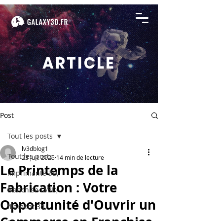
ARTICLE
Post
Tout les posts
lv3dblog1
Tout les posts
23 juil. 2025
14 min de lecture
Le Printemps de la
imprimante 3D,
Fabrication : Votre
franchise LV3D,
Opportunité d'Ouvrir un
filament 3d,