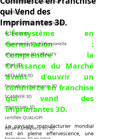
Commerce en Franchise
filament PLA professionnel
qui Vend des
outillage
Imprimantes 3D.
impression 3D à la demande
L'Écosystème en 
Accessoires
Germination : 
imprimante 3D professionelle
Comprendre la 
imprimante 3D CREALITY
Croissance du Marché 
objet 3D
avant d'
ouvrir un 
ARTILLERY 3D
commerce en franchise 
Formation impression 3D
qui vend des 
SCANNER 3D
impression 3D
imprimantes 3D
.
certifiée QUALIOPI
Le paysage manufacturier mondial 
Refaire une piece en 3D
est en pleine effervescence, une 
Formation 3D en ligne.