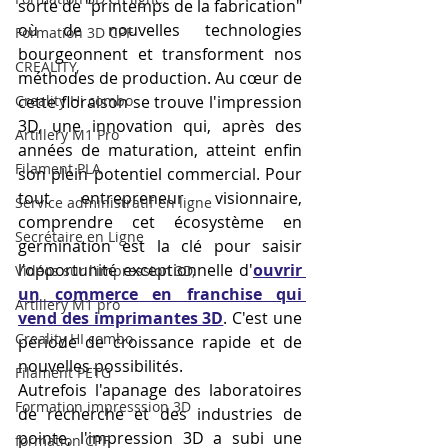
sorte de "printemps de la fabrication" 
où de nouvelles technologies 
Formation 3D CPF
bourgeonnent et transforment nos 
CREALITY,
méthodes de production. Au cœur de 
Creality Hi combo
cette floraison se trouve l'impression 
3D, une innovation qui, après des 
Artillery M1 Pro
années de maturation, atteint enfin 
Filament PLA
son plein potentiel commercial. Pour 
tout entrepreneur visionnaire, 
Service administratif en ligne
comprendre cet écosystème en 
Secrétaire en Ligne
germination est la clé pour saisir 
l'opportunité exceptionnelle d'
ouvrir 
Vidéos sur l'impression 3D,
un commerce en franchise qui 
Artillery M1 pro
vend des imprimantes 3D
. C'est une 
Creality HI combo
période de croissance rapide et de 
nouvelles possibilités.
Filament PETG
Autrefois l'apanage des laboratoires 
Formation impresssion 3D
de recherche et des industries de 
pointe, l'impression 3D a subi une 
formation CPF