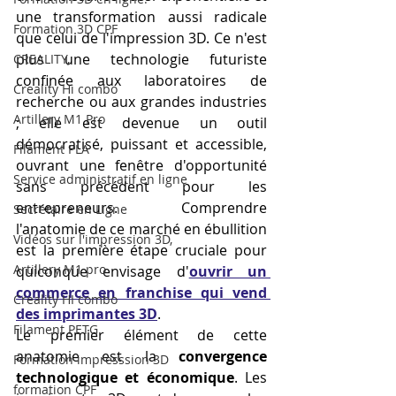
une transformation aussi radicale 
Formation 3D CPF
que celui de l'impression 3D. Ce n'est 
plus une technologie futuriste 
CREALITY,
confinée aux laboratoires de 
Creality Hi combo
recherche ou aux grandes industries 
Artillery M1 Pro
; elle est devenue un outil 
démocratisé, puissant et accessible, 
Filament PLA
ouvrant une fenêtre d'opportunité 
Service administratif en ligne
sans précédent pour les 
entrepreneurs. Comprendre 
Secrétaire en Ligne
l'anatomie de ce marché en ébullition 
Vidéos sur l'impression 3D,
est la première étape cruciale pour 
Artillery M1 pro
quiconque envisage d'
ouvrir un 
commerce en franchise qui vend 
Creality HI combo
des imprimantes 3D
.
Filament PETG
Le premier élément de cette 
anatomie est la 
convergence 
Formation impresssion 3D
technologique et économique
. Les 
formation CPF