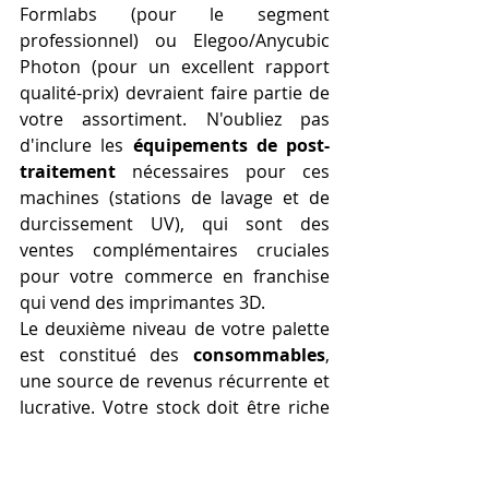
Formlabs (pour le segment 
professionnel) ou Elegoo/Anycubic 
Photon (pour un excellent rapport 
qualité-prix) devraient faire partie de 
votre assortiment. N'oubliez pas 
d'inclure les 
équipements de post-
traitement
 nécessaires pour ces 
machines (stations de lavage et de 
durcissement UV), qui sont des 
ventes complémentaires cruciales 
pour votre commerce en franchise 
qui vend des imprimantes 3D.
Le deuxième niveau de votre palette 
est constitué des 
consommables
, 
une source de revenus récurrente et 
lucrative. Votre stock doit être riche 
et diversifié. Pour les imprimantes 
FDM, proposez une multitude de 
filaments
 : une large gamme de 