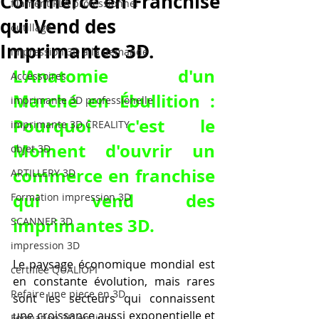
Commerce en Franchise
filament PLA professionnel
qui Vend des
outillage
Imprimantes 3D.
impression 3D à la demande
L'Anatomie d'un 
Accessoires
Marché en Ébullition : 
imprimante 3D professionelle
Pourquoi c'est le 
imprimante 3D CREALITY
Moment d'
ouvrir un 
objet 3D
commerce en franchise 
ARTILLERY 3D
qui vend des 
Formation impression 3D
imprimantes 3D
.
SCANNER 3D
impression 3D
Le paysage économique mondial est 
certifiée QUALIOPI
en constante évolution, mais rares 
Refaire une piece en 3D
sont les secteurs qui connaissent 
une croissance aussi exponentielle et 
Formation 3D en ligne.