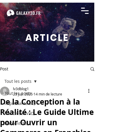
ARTICLE
Post
Tout les posts
lv3dblog1
Tout les posts
23 juil. 2025
14 min de lecture
De la Conception à la
imprimante 3D,
Réalité : Le Guide Ultime
franchise LV3D,
pour Ouvrir un
filament 3d,