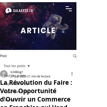
ARTICLE
Post
Tout les posts
lv3dblog1
Tout les posts
27 juil. 2025
21 min de lecture
La Révolution du Faire :
imprimante 3D,
Votre Opportunité
franchise LV3D,
d'Ouvrir un Commerce
filament 3d,