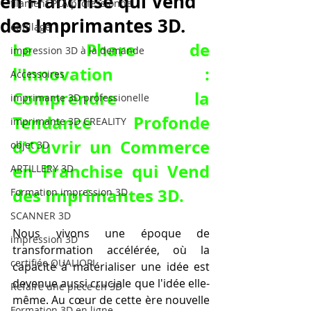
en Franchise qui Vend
filament PLA professionnel
des Imprimantes 3D.
outillage
Le Phare de 
impression 3D à la demande
l'Innovation : 
Accessoires
Comprendre la 
imprimante 3D professionelle
Tendance Profonde 
imprimante 3D CREALITY
d'
Ouvrir un Commerce 
objet 3D
en Franchise qui Vend 
ARTILLERY 3D
des Imprimantes 3D
.
Formation impression 3D
SCANNER 3D
Nous vivons une époque de 
impression 3D
transformation accélérée, où la 
certifiée QUALIOPI
capacité à matérialiser une idée est 
devenue aussi cruciale que l'idée elle-
Refaire une piece en 3D
même. Au cœur de cette ère nouvelle 
Formation 3D en ligne.