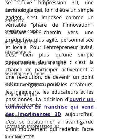
se trouve l'impression 3D, une 
technologie qui, loin d'être un simple 
Formation 3D CPF
gadget, s'est imposée comme un 
CREALITY,
véritable "phare de l'innovation", 
Creality Hi combo
éclairant le chemin vers une 
production plus agile, personnalisée 
Artillery M1 Pro
et locale. Pour l'entrepreneur avisé, 
Filament PLA
c'est bien plus qu'une simple 
opportunité de marché ; c'est la 
Service administratif en ligne
chance de participer activement à 
Secrétaire en Ligne
une révolution, de devenir un point 
Vidéos sur l'impression 3D,
de convergence pour les créateurs, 
les ingénieurs, les éducateurs et les 
Artillery M1 pro
passionnés. La décision d'
ouvrir un 
Creality HI combo
commerce en franchise qui vend 
des imprimantes 3D
 aujourd'hui, 
Filament PETG
c'est se positionner à l'avant-garde 
Formation impresssion 3D
d'un mouvement qui redéfinit l'acte 
de "faire".
formation CPF