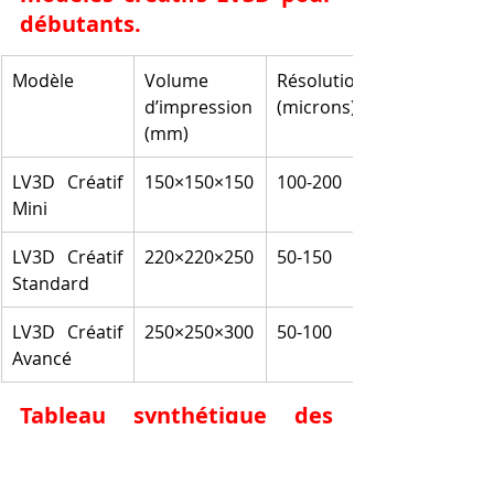
débutants.
Modèle
Volume 
Résolution 
d’impression 
(microns)
(mm)
LV3D Créatif 
150×150×150
100-200
Mini
LV3D Créatif 
220×220×250
50-150
Standard
LV3D Créatif 
250×250×300
50-100
Avancé
Tableau synthétique des 
conseils créatifs pour 
débutants.