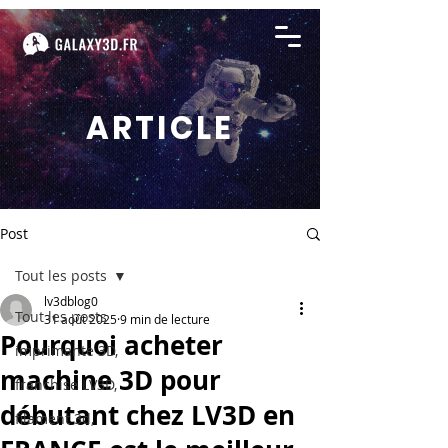
ARTICLE
Post
Tout les posts
lv3dblog0
Tout les posts
31 août 2025
9 min de lecture
Pourquoi acheter
imprimante 3D,
machine 3D pour
franchise LV3D,
débutant chez LV3D en
filament 3d,