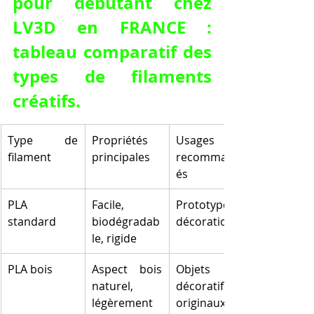
pour débutant chez 
LV3D en FRANCE : 
tableau comparatif des 
types de filaments 
créatifs.
Type de 
Propriétés 
Usages 
filament
principales
recommand
és
PLA 
Facile, 
Prototypes, 
standard
biodégradab
décorations
le, rigide
PLA bois
Aspect bois 
Objets 
naturel, 
décoratifs 
légèrement 
originaux