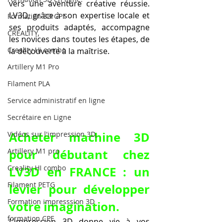
vers une aventure créative réussie. 
LV3D, grâce à son expertise locale et 
Formation 3D CPF
ses produits adaptés, accompagne 
CREALITY,
les novices dans toutes les étapes, de 
Creality Hi combo
la découverte à la maîtrise.
Artillery M1 Pro
Filament PLA
Service administratif en ligne
Secrétaire en Ligne
Acheter machine 3D 
Vidéos sur l'impression 3D,
pour débutant chez 
Artillery M1 pro
Creality HI combo
LV3D en FRANCE : un 
Filament PETG
levier pour développer 
Formation impresssion 3D
votre imagination.
formation CPF
L’impression 3D donne vie à vos 