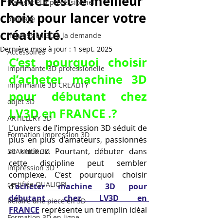
FRANCE est le meilleur
filament PLA professionnel
choix pour lancer votre
outillage
créativité.
impression 3D à la demande
Dernière mise à jour :
1 sept. 2025
Accessoires
C’est pourquoi choisir 
imprimante 3D professionelle
d’acheter machine 3D 
imprimante 3D CREALITY
pour débutant chez 
objet 3D
LV3D en FRANCE .?
ARTILLERY 3D
L’univers de l’impression 3D séduit de 
Formation impression 3D
plus en plus d’amateurs, passionnés 
et curieux. Pourtant, débuter dans 
SCANNER 3D
cette discipline peut sembler 
impression 3D
complexe. C’est pourquoi choisir 
certifiée QUALIOPI
d’
acheter machine 3D pour 
débutant chez LV3D en 
Refaire une piece en 3D
FRANCE
 représente un tremplin idéal 
Formation 3D en ligne.