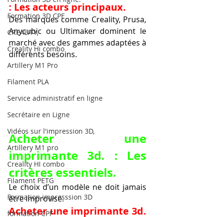
: Les acteurs principaux.
Formation 3D CPF
Des marques comme Creality, Prusa, 
Anycubic ou Ultimaker dominent le 
CREALITY,
marché avec des gammes adaptées à 
Creality Hi combo
différents besoins.
Artillery M1 Pro
Filament PLA
Service administratif en ligne
Secrétaire en Ligne
Vidéos sur l'impression 3D,
Acheter une 
Artillery M1 pro
imprimante 3d. : Les 
Creality HI combo
critères essentiels.
Filament PETG
Le choix d’un modèle ne doit jamais 
Formation impresssion 3D
être improvisé.
Acheter une imprimante 3d. 
formation CPF