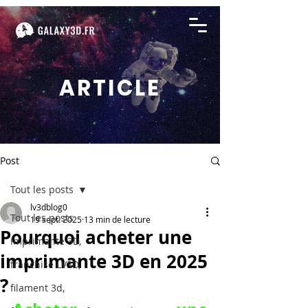
ARTICLE
Post
Tout les posts
lv3dblog0
Tout les posts
19 sept. 2025
13 min de lecture
Pourquoi acheter une
imprimante 3D,
imprimante 3D en 2025
franchise LV3D,
?
filament 3d,