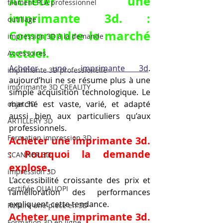
Acheter une 
filament PLA professionnel
imprimante 3d. : 
outillage
Comprendre le marché 
impression 3D à la demande
actuel.
Accessoires
Acheter une imprimante 3d
. 
imprimante 3D professionelle
aujourd’hui ne se résume plus à une 
imprimante 3D CREALITY
simple acquisition technologique. Le 
marché est vaste, varié, et adapté 
objet 3D
aussi bien aux particuliers qu’aux 
ARTILLERY 3D
professionnels.
Formation impression 3D
Acheter une imprimante 3d. 
: Pourquoi la demande 
SCANNER 3D
explose.
impression 3D
L’accessibilité croissante des prix et 
certifiée QUALIOPI
l’amélioration des performances 
expliquent cette tendance.
Refaire une piece en 3D
Acheter une imprimante 3d. 
Formation 3D en ligne.