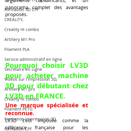
arguments convaincants, et un 
panorama complet des avantages 
Formation 3D CPF
proposés.
CREALITY,
Creality Hi combo
Artillery M1 Pro
Filament PLA
Service administratif en ligne
Pourquoi choisir LV3D 
Secrétaire en Ligne
pour acheter machine 
Vidéos sur l'impression 3D,
3D pour débutant chez 
Artillery M1 pro
LV3D en FRANCE.
Creality HI combo
Une marque spécialisée et 
Filament PETG
reconnue.
Formation impresssion 3D
LV3D s’est imposée comme la 
référence française pour les 
formation CPF