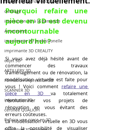
Intérieur Virtuellement.
filament PLA professionnel
Pourquoi refaire une 
outillage
pièce en 3D est devenu 
impression 3D à la demande
incontournable 
Accessoires
aujourd'hui ?
imprimante 3D professionelle
imprimante 3D CREALITY
Si vous avez déjà hésité avant de 
objet 3D
commencer des travaux 
ARTILLERY 3D
d’aménagement ou de rénovation, la 
modélisation virtuelle est faite pour 
Formation impression 3D
vous ! Voici comment 
refaire une 
SCANNER 3D
pièce en 3D 
va totalement 
impression 3D
révolutionner vos projets de 
rénovation en vous évitant des 
certifiée QUALIOPI
erreurs coûteuses.
Refaire une piece en 3D
La modélisation virtuelle en 3D vous 
offre la possibilité de visualiser 
Formation 3D en ligne.