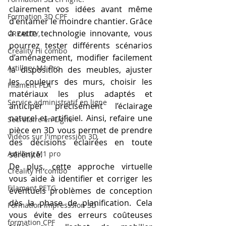
clairement vos idées avant même 
Formation 3D CPF
d'entamer le moindre chantier. Grâce 
à cette technologie innovante, vous 
CREALITY,
pourrez tester différents scénarios 
Creality Hi combo
d’aménagement, modifier facilement 
Artillery M1 Pro
la disposition des meubles, ajuster 
les couleurs des murs, choisir les 
Filament PLA
matériaux les plus adaptés et 
Service administratif en ligne
anticiper précisément l’éclairage 
naturel et artificiel. Ainsi, refaire une 
Secrétaire en Ligne
pièce en 3D vous permet de prendre 
Vidéos sur l'impression 3D,
des décisions éclairées en toute 
Artillery M1 pro
sérénité.
De plus, cette approche virtuelle 
Creality HI combo
vous aide à identifier et corriger les 
Filament PETG
éventuels problèmes de conception 
dès la phase de planification. Cela 
Formation impresssion 3D
vous évite des erreurs coûteuses 
formation CPF