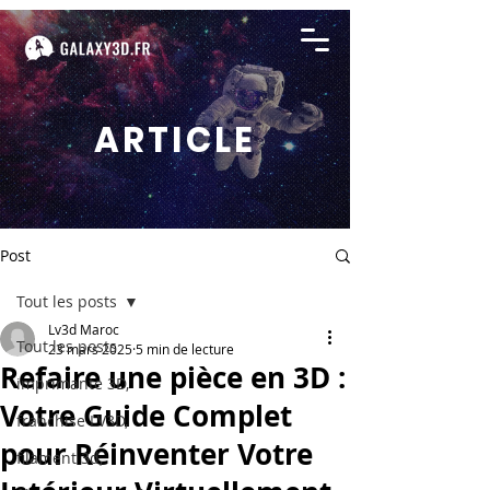
ARTICLE
Post
Tout les posts
Lv3d Maroc
Tout les posts
23 mars 2025
5 min de lecture
Refaire une pièce en 3D :
imprimante 3D,
Votre Guide Complet
franchise LV3D,
pour Réinventer Votre
filament 3d,