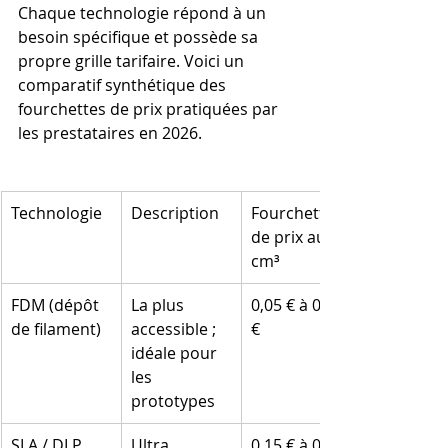
Chaque technologie répond à un 
besoin spécifique et possède sa 
propre grille tarifaire. Voici un 
comparatif synthétique des 
fourchettes de prix pratiquées par 
les prestataires en 2026.
Technologie
Description
Fourchette 
de prix au 
cm³
FDM (dépôt 
La plus 
0,05 € à 0,30 
de filament)
accessible ; 
€
idéale pour 
les 
prototypes
SLA / DLP 
Ultra 
0,15 € à 0,70 