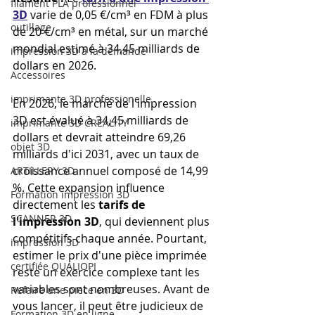
filament PLA professionnel
3D
 varie de 0,05 €/cm³ en FDM à plus 
outillage
de 20 €/cm³ en métal, sur un marché 
mondial estimé à 34,45 milliards de 
impression 3D à la demande
dollars en 2026.
Accessoires
imprimante 3D professionelle
En 2026, le marché de l'impression 
3D est évalué à 34,45 milliards de 
imprimante 3D CREALITY
dollars et devrait atteindre 69,26 
objet 3D
milliards d'ici 2031, avec un taux de 
croissance annuel composé de 14,99 
ARTILLERY 3D
%. Cette expansion influence 
Formation impression 3D
directement les 
tarifs de 
SCANNER 3D
l'impression 3D
, qui deviennent plus 
compétitifs chaque année. Pourtant, 
impression 3D
estimer le prix d'une pièce imprimée 
certifiée QUALIOPI
reste un exercice complexe tant les 
variables sont nombreuses. Avant de 
Refaire une piece en 3D
vous lancer, il peut être judicieux de 
Formation 3D en ligne.