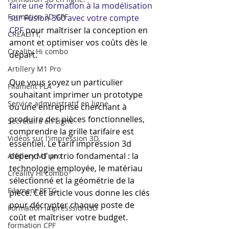
faire une formation à la modélisation 
Formation 3D CPF
sur Fusion 360 avec votre compte 
CPF
 pour maîtriser la conception en 
CREALITY,
amont et optimiser vos coûts dès le 
Creality Hi combo
départ.
Artillery M1 Pro
Que vous soyez un particulier 
Filament PLA
souhaitant imprimer un prototype 
Service administratif en ligne
ou une entreprise cherchant à 
produire des pièces fonctionnelles, 
Secrétaire en Ligne
comprendre la grille tarifaire est 
Vidéos sur l'impression 3D,
essentiel. Le tarif impression 3d 
dépend d'un trio fondamental : la 
Artillery M1 pro
technologie employée, le matériau 
Creality HI combo
sélectionné et la géométrie de la 
Filament PETG
pièce. Cet article vous donne les clés 
pour décrypter chaque poste de 
Formation impresssion 3D
coût et maîtriser votre budget.
formation CPF