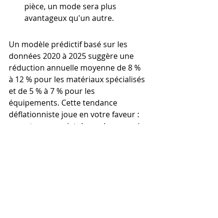
pièce, un mode sera plus 
avantageux qu'un autre.
Un modèle prédictif basé sur les 
données 2020 à 2025 suggère une 
réduction annuelle moyenne de 8 % 
à 12 % pour les matériaux spécialisés 
et de 5 % à 7 % pour les 
équipements. Cette tendance 
déflationniste joue en votre faveur : 
reporter un projet de quelques mois 
peut parfois suffire à bénéficier de 
tarifs plus compétitifs sur les 
consommables.
Comment calculer 
précisément le tarif de 