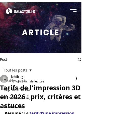
ARTICLE
Post
Tout les posts
lv3dblog1
Tout les posts
17 juin
8 min de lecture
Tarifs de l'impression 3D
imprimante 3D,
en 2026 : prix, critères et
franchise LV3D,
astuces
filament 3d,
Résumé :
 Le 
tarif d'une impression 