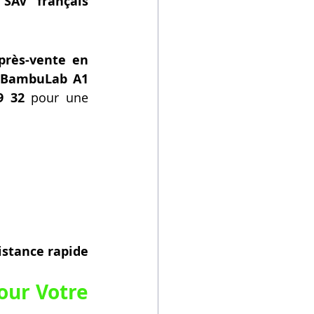
SAV français 
près-vente en 
BambuLab A1 
9 32
 pour une 
stance rapide 
ur Votre 