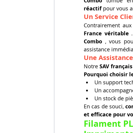
Combo
 tombe en
réactif
 pour vous 
Un Service Cli
Contrairement aux 
France véritable
 
Combo
 , vous po
assistance immédia
Une Assistance 
Notre 
SAV français
Pourquoi choisir l
Un support tech
Un accompagn
Un stock de piè
En cas de souci, 
co
et efficace pour
Filament PL