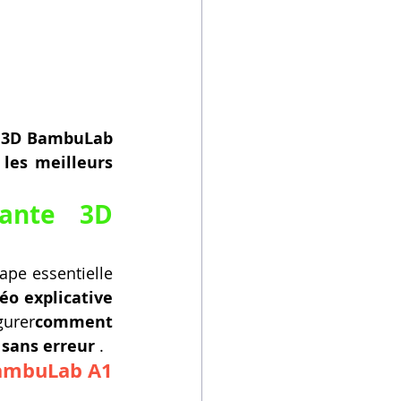
 3D BambuLab 
es meilleurs 
ante 3D 
ape essentielle 
éo explicative 
gurer
comment 
sans erreur
 .
BambuLab A1 