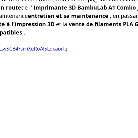
en route
de l' 
Imprimante 3D BambuLab A1 Combo
maintenance
entretien et sa maintenance
 , en passa
e à l'impression 3D
 et la 
vente de filaments PLA 
patibles
 .
kLsvSCB4?si=iXuRoAl5LdcaorIq