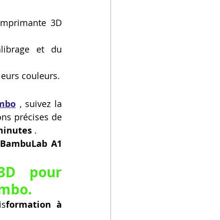
Imprimante 3D 
librage et du 
ieurs couleurs.
mbo
 , suivez la 
ons précises de 
minutes
 .
 BambuLab A1 
3D pour 
ombo.
is
formation à 