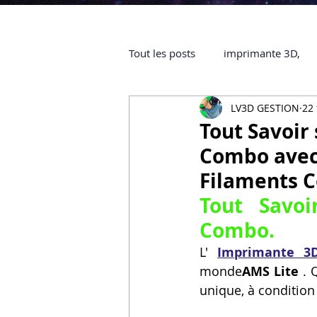
Tout les posts
imprimante 3D,
LV3D GESTION
22 
impression 3D à la demande
Tout Savoir
Combo avec 
objet 3D
ARTILLERY 3D
Filaments C
Tout Savo
certifiée QUALIOPI
Refaire 
Combo.
L' 
Imprimante 
monde
AMS Lite
 . 
Creality Hi combo
Artillery
unique, à condition