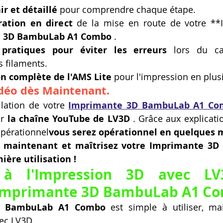
ir et détaillé
 pour comprendre chaque étape.
ation en direct
 de la mise en route de votre **
 3D BambuLab A1 Combo
 .
 pratiques pour éviter les erreurs
 lors du ca
 filaments.
on complète de l'AMS Lite
 pour l'impression en plus
idéo dès Maintenant.
llation de votre 
Imprimante 3D BambuLab A1 Co
r 
la chaîne YouTube de LV3D
 . Grâce aux explicati
opérationnel
vous serez opérationnel en quelques 
o maintenant et maîtrisez votre Imprimante 3D
ère utilisation !
 à l'Impression 3D avec LV
l'Imprimante 3D BambuLab A1 C
D BambuLab A1 Combo
 est simple à utiliser, ma
ec LV3D.