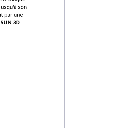
 jusqu'à son 
nt par une 
GSUN 3D 