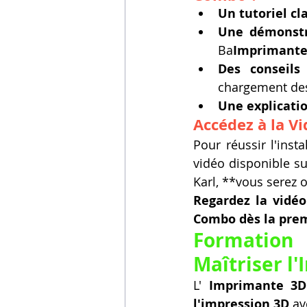
Un tutoriel cla
Une démonstr
Ba
Imprimante
Des conseils
chargement des
Une explicati
Accédez à la V
Pour réussir l'insta
vidéo disponible su
Karl, **vous serez 
Regardez la vidé
Combo dès la premi
Formation
Maîtriser 
L' 
Imprimante 3
l'impression 3D
 av