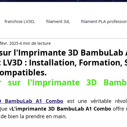
franchise LV3D,
filament 3d,
filament PLA professio
févr. 2025
4 min de lecture
Accessoires
imprimante 3D professionelle
impriman
 sur l'Imprimante 3D BambuLab 
LV3D : Installation, Formation, 
Formation impression 3D
SCANNER 3D
impression 
ompatibles.
ir sur l'Imprimante 3D Bamb
une piece en 3D
Formation 3D en ligne.
Formation 3D 
3D BambuLab A1 Combo
 est une véritable révol
Que v
L'imprimante 3D BambuLab A1 Combo
 offre
 M1 Pro
Filament PLA
Service administratif en ligne
 de bien la prendre en main.