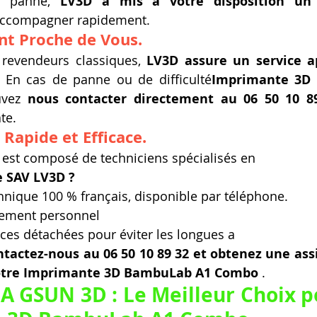
 panne, 
LV3D a mis à votre disposition un 
accompagner rapidement.
ent Proche de Vous.
revendeurs classiques, 
LV3D assure un service a
. En cas de panne ou de difficulté
Imprimante 3D 
uvez 
nous contacter directement au 06 50 10 8
te.
Rapide et Efficace.
 est composé de techniciens spécialisés en
e SAV LV3D ?
nique 100 % français, disponible par téléphone.
ement personnel
ces détachées pour éviter les longues a
ntactez-nous au 06 50 10 89 32 et obtenez une assi
 votre Imprimante 3D BambuLab A1 Combo
 .
A GSUN 3D : Le Meilleur Choix po