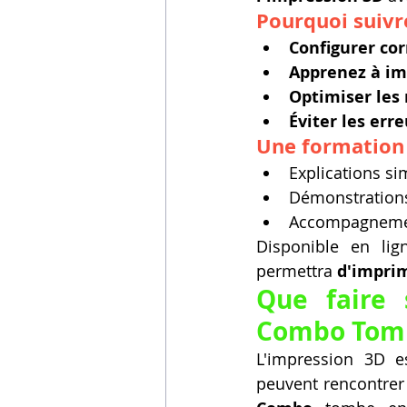
Pourquoi suivr
Configurer c
Apprenez à im
Optimiser les 
Éviter les err
Une formation 
Explications si
Démonstrations
Accompagnement
Disponible en lig
permettra 
d'imprim
Que faire
Combo Tomb
L'impression 3D e
peuvent rencontrer