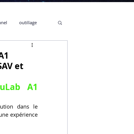
nnel
outillage
te 3D CREALITY
A1
SAV et
3D
uLab A1 
CPF
CREALITY,
ution dans le 
 une expérience 
Secrétaire en Ligne