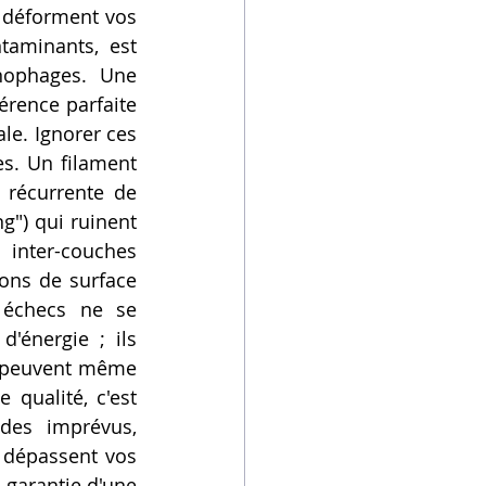
 déforment vos 
aminants, est 
essentielle pour prévenir les bourrages de buse coûteux et chronophages. Une 
rence parfaite 
ale. Ignorer ces 
s. Un filament 
récurrente de 
") qui ruinent 
inter-couches 
ions de surface 
 échecs ne se 
énergie ; ils 
 peuvent même 
qualité, c'est 
des imprévus, 
 dépassent vos 
 garantie d'une 