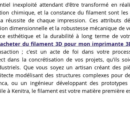
iel inexploité attendant d'être transformé en réalit
Artillery M1 pro
Creality HI combo
Filament PETG
tion chimique, et la constance du filament sont les 
la réussite de chaque impression. Ces attributs dé
ion dimensionnelle et la robustesse mécanique de vo
formation CPF
ce esthétique et la durabilité à long terme de vot
'
acheter du filament 3D pour mon imprimante 3
saction ; c'est un acte de foi dans votre processu
ct dans la concrétisation de vos projets, qu'ils soien
dustriels. Que vous soyez un artisan créant des pi
itecte modélisant des structures complexes pour de 
nca, ou un ingénieur développant des prototypes c
le à Kenitra, le filament est votre matière première es