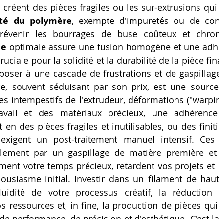
 créent des pièces fragiles ou les sur-extrusions qui
té du polymère
, exempte d'impuretés ou de cont
ue
 optimale assure une fusion homogène et une adhé
uciale pour la solidité et la durabilité de la pièce fin
xposer à une cascade de frustrations et de gaspillage
e, souvent séduisant par son prix, est une source 
s intempestifs de l'extrudeur, déformations ("warping
vail et des matériaux précieux, une adhérence 
t en des pièces fragiles et inutilisables, ou des finit
 exigent un post-traitement manuel intensif. Ces
lement par un gaspillage de matière première et d'
nt votre temps précieux, retardent vos projets et
ousiasme initial. Investir dans un filament de haute 
luidité de votre processus créatif, la réduction 
os ressources et, in fine, la production de pièces qui
de performance, de précision et d'esthétique. C'est la