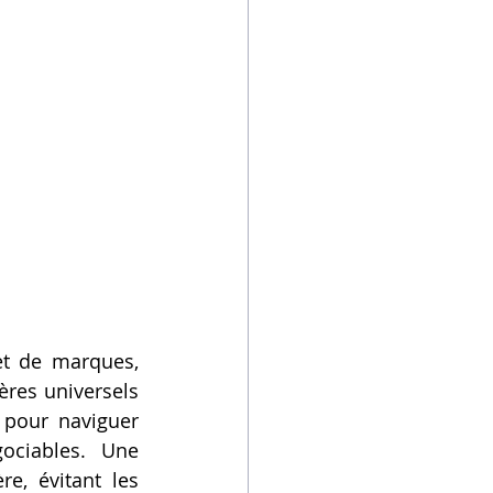
t de marques, 
res universels 
 pour naviguer 
avec succès dans cette profusion, certains critères sont non négociables. Une 
e, évitant les 