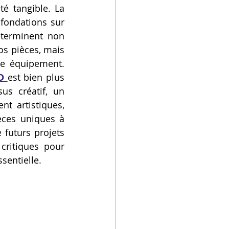
é tangible. La 
fondations sur 
terminent non 
s pièces, mais 
re équipement. 
D
est bien plus 
s créatif, un 
t artistiques, 
èces uniques à 
futurs projets 
ritiques pour 
sentielle.