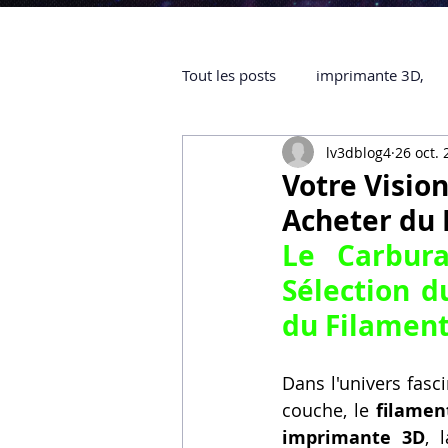
Tout les posts
imprimante 3D,
lv3dblog4
26 oct.
impression 3D à la demande
Votre Visio
Acheter du
objet 3D
ARTILLERY 3D
Le Carbura
Sélection d
certifiée QUALIOPI
Refaire 
du Filamen
Dans l'univers fasc
Creality Hi combo
Artillery
couche, le 
filamen
imprimante 3D
, 