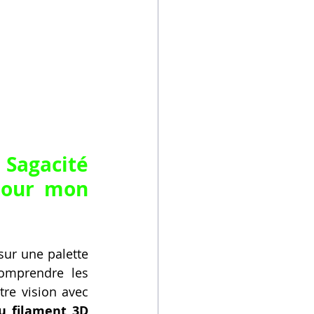
Sagacité 
our mon 
ur une palette 
omprendre les 
re vision avec 
u filament 3D 