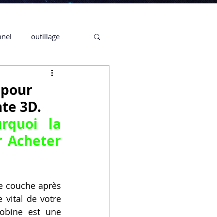
nnel
outillage
te 3D CREALITY
 pour
te 3D.
3D
rquoi la 
r 
Acheter 
CPF
CREALITY,
e couche après 
Secrétaire en Ligne
 n'est pas un simple accessoire ; c'est le souffle vital de votre 
obine est une 