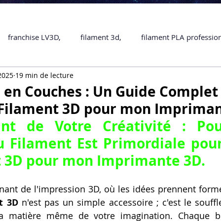
franchise LV3D,
filament 3d,
filament PLA professio
 2025
19 min de lecture
Accessoires
imprimante 3D professionelle
impriman
n en Couches : Un Guide Complet
 Filament 3D pour mon Impriman
Formation impression 3D
SCANNER 3D
impression 
nt de Votre Créativité : Pou
u Filament Est Primordiale pou
une piece en 3D
Formation 3D en ligne.
Formation 3D 
t 3D pour mon Imprimante 3D
.
inant de l'impression 3D, où les idées prennent form
 M1 Pro
Filament PLA
Service administratif en ligne
t 3D
la matière même de votre imagination. Chaque b