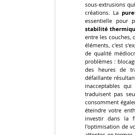
sous-extrusions qui
créations. La 
pure
stabilité thermiq
entre les couches, cr
éléments, c'est s'e
de qualité médiocr
problèmes : blocage
des heures de tra
défaillante résultan
inacceptables qui
traduisent pas seu
consomment égaleme
éteindre votre enth
investir dans la f
l'optimisation de v
attentes en termes 