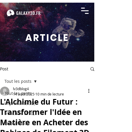
ARTICLE
Post
Tout les posts
lv3dblog4
Tout les posts
14 août 2025
10 min de lecture
L'Alchimie du Futur :
imprimante 3D,
Transformer l'Idée en
franchise LV3D,
Matière en Acheter des
filament 3d,