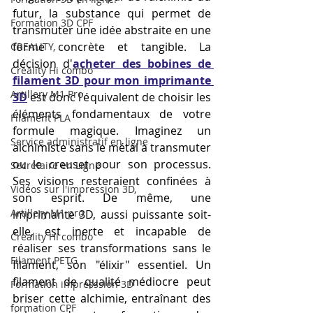
futur, la substance qui permet de 
Formation 3D CPF
transmuter une idée abstraite en une 
forme concrète et tangible. La 
CREALITY,
décision d'
acheter des bobines de 
Creality Hi combo
filament 3D pour mon imprimante 
Artillery M1 Pro
3D
 est donc l'équivalent de choisir les 
éléments fondamentaux de votre 
Filament PLA
formule magique. Imaginez un 
Service administratif en ligne
alchimiste sans le métal à transmuter 
ou le creuset pour son processus. 
Secrétaire en Ligne
Ses visions resteraient confinées à 
Vidéos sur l'impression 3D,
son esprit. De même, une 
Artillery M1 pro
imprimante 3D, aussi puissante soit-
elle, est inerte et incapable de 
Creality HI combo
réaliser ses transformations sans le 
Filament PETG
filament, son "élixir" essentiel. Un 
filament de qualité médiocre peut 
Formation impresssion 3D
briser cette alchimie, entraînant des 
formation CPF