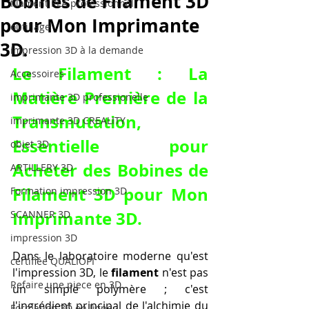
Bobines de Filament 3D
filament PLA professionnel
pour Mon Imprimante
outillage
3D.
impression 3D à la demande
Le Filament : La 
Accessoires
Matière Première de la 
imprimante 3D professionelle
Transmutation, 
imprimante 3D CREALITY
Essentielle pour 
objet 3D
Acheter des Bobines de 
ARTILLERY 3D
Filament 3D pour Mon 
Formation impression 3D
Imprimante 3D
.
SCANNER 3D
impression 3D
Dans le laboratoire moderne qu'est 
certifiée QUALIOPI
l'impression 3D, le 
filament
 n'est pas 
Refaire une piece en 3D
un simple polymère ; c'est 
l'ingrédient principal de l'alchimie du 
Formation 3D en ligne.