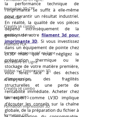
la performance technique de 
Formation 3D CPF
l'imprimante se suffit à elle-même 
pour garantir un résultat industriel. 
CREALITY,
En réalité, la qualité de vos pièces 
Creality Hi combo
dépend intrinsèquement de la 
gestion de votre 
filament 3d pour 
Artillery M1 Pro
imprimante 3D
. Si vous investissez 
Filament PLA
dans un équipement de pointe chez 
Service administratif en ligne
LV3D mais que vous négligez la 
préparation thermique ou le 
Secrétaire en Ligne
stockage de votre matière première, 
Vidéos sur l'impression 3D,
vous ferez face à des échecs 
d'impression, des fragilités 
Artillery M1 pro
structurelles et une perte de 
Creality HI combo
rentabilité immédiate. Acheter chez 
Filament PETG
un expert comme LV3D implique 
d'écouter les conseils sur la chaîne 
Formation impresssion 3D
globale, de la préparation du fichier à 
formation CPF
la conservation du consommable, 