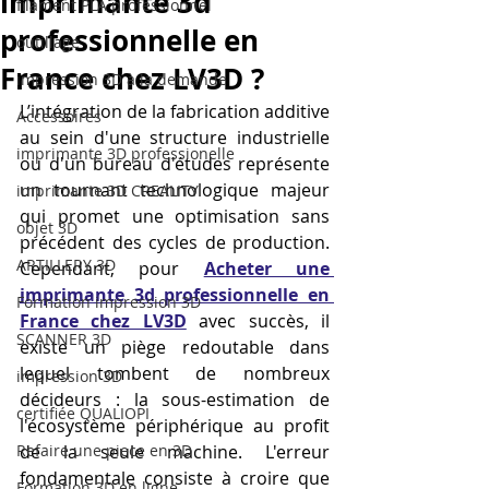
imprimante 3d
filament PLA professionnel
professionnelle en
outillage
France chez LV3D ?
impression 3D à la demande
L’intégration de la fabrication additive 
Accessoires
au sein d'une structure industrielle 
imprimante 3D professionelle
ou d'un bureau d'études représente 
un tournant technologique majeur 
imprimante 3D CREALITY
qui promet une optimisation sans 
objet 3D
précédent des cycles de production. 
ARTILLERY 3D
Cependant, pour 
Acheter une 
imprimante 3d professionnelle en 
Formation impression 3D
France chez LV3D
 avec succès, il 
SCANNER 3D
existe un piège redoutable dans 
lequel tombent de nombreux 
impression 3D
décideurs : la sous-estimation de 
certifiée QUALIOPI
l'écosystème périphérique au profit 
Refaire une piece en 3D
de la seule machine. L'erreur 
fondamentale consiste à croire que 
Formation 3D en ligne.