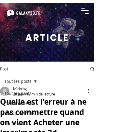
ARTICLE
Post
Tout les posts
lv3dblog1
Tout les posts
28 janv.
12 min de lecture
Quelle est l'erreur à ne
imprimante 3D,
pas commettre quand
franchise LV3D,
on vient Acheter une
filament 3d,