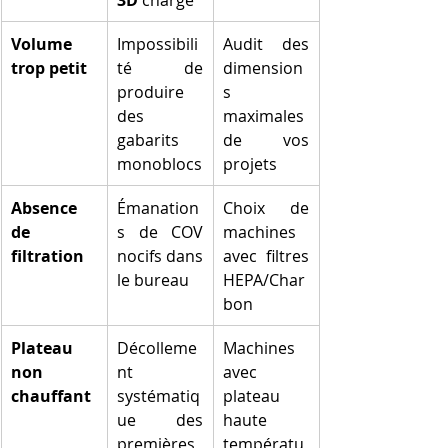
Volume 
Impossibili
Audit des 
trop petit
té de 
dimension
produire 
s 
des 
maximales 
gabarits 
de vos 
monoblocs
projets
Absence 
Émanation
Choix de 
de 
s de COV 
machines 
filtration
nocifs dans 
avec filtres 
le bureau
HEPA/Char
bon
Plateau 
Décolleme
Machines 
non 
nt 
avec 
chauffant
systématiq
plateau 
ue des 
haute 
premières 
températu