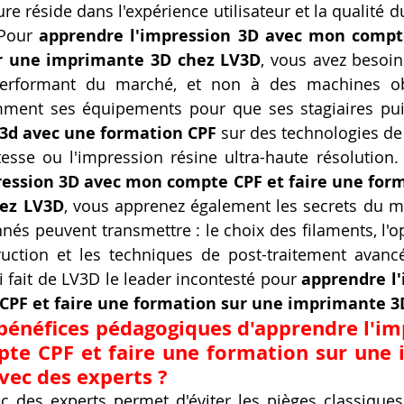
re réside dans l'expérience utilisateur et la qualité 
Pour 
apprendre l'impression 3D avec mon compte
r une imprimante 3D chez LV3D
, vous avez besoin
performant du marché, et non à des machines ob
mment ses équipements pour que ses stagiaires pui
 3d avec une formation CPF
 sur des technologies d
esse ou l'impression résine ultra-haute résolution. 
ession 3D avec mon compte CPF et faire une form
ez LV3D
, vous apprenez également les secrets du mé
nés peuvent transmettre : le choix des filaments, l'op
uction et les techniques de post-traitement avancée
i fait de LV3D le leader incontesté pour 
apprendre l'
PF et faire une formation sur une imprimante 3
 bénéfices pédagogiques d'apprendre l'im
te CPF et faire une formation sur une 
vec des experts ?
c des experts permet d'éviter les pièges classiques