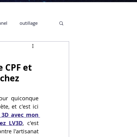
nnel
outillage
te 3D CREALITY
 CPF et
3D
 chez
CPF
CREALITY,
our quiconque 
, et c'est ici 
 3D avec mon 
Secrétaire en Ligne
hez LV3D
, c'est 
re l'artisanat 