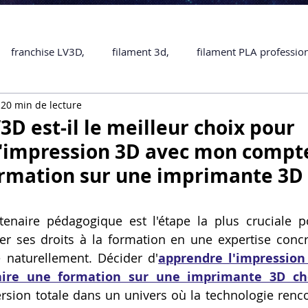
franchise LV3D,
filament 3d,
filament PLA professio
20 min de lecture
Accessoires
imprimante 3D professionelle
impriman
3D est-il le meilleur choix pour
'impression 3D avec mon compte
Formation impression 3D
SCANNER 3D
impression 
ormation sur une imprimante 3D
une piece en 3D
Formation 3D en ligne.
Formation 3D 
tenaire pédagogique est l'étape la plus cruciale p
r ses droits à la formation en une expertise concrète
naturellement. Décider d'
apprendre l'impression
 M1 Pro
Filament PLA
Service administratif en ligne
aire une formation sur une imprimante 3D c
sion totale dans un univers où la technologie rencont