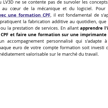
 LV3D ne se contente pas de survoler les concepts t
Artillery M1 pro
Creality HI combo
Filament PETG
t au cœur de la mécanique et du logiciel. Pour 
avec une formation CPF
, il est fondamental de s'a
pratiquent la fabrication additive au quotidien, que c
formation CPF
u la prestation de services. En allant 
apprendre l'
CPF et faire une formation sur une imprimante
'un accompagnement personnalisé qui s'adapte à 
haque euro de votre compte formation soit investi 
médiatement valorisable sur le marché du travail.