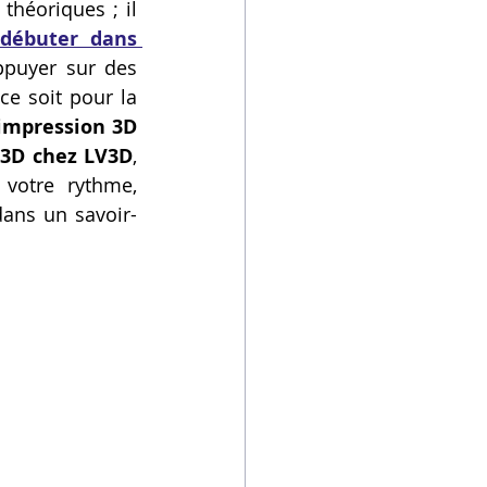
héoriques ; il 
débuter dans 
ppuyer sur des 
e soit pour la 
impression 3D 
 3D chez LV3D
, 
votre rythme, 
dans un savoir-