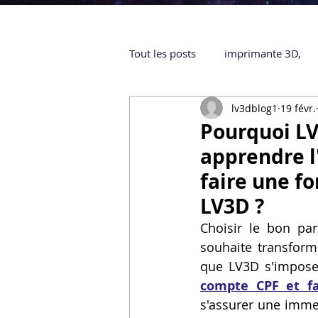
Tout les posts
imprimante 3D,
lv3dblog1
19 févr.
impression 3D à la demande
Pourquoi LV
apprendre l
objet 3D
ARTILLERY 3D
faire une f
LV3D ?
certifiée QUALIOPI
Refaire 
Choisir le bon par
souhaite transforme
que LV3D s'impose 
Creality Hi combo
Artillery
compte CPF et f
s'assurer une immer