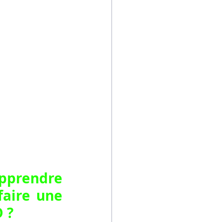
prendre 
aire une 
 ?