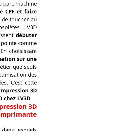
du parc machine 
 CPF et faire 
 de toucher au 
solètes. LV3D 
ssent 
débuter 
e pointe comme 
En choisissant 
ation sur une 
tier que seuls 
timisation des 
s. C'est cette 
impression 3D 
D chez LV3D
.
pression 3D 
imprimante 
 dans lesquels 