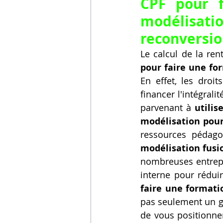
CPF pour f
modélisati
reconversio
Le calcul de la ren
pour faire une fo
En effet, les droi
financer l'intégrali
parvenant à 
utili
modélisation pour
ressources pédagog
modélisation fusio
nombreuses entrepr
interne pour réduir
faire une formati
pas seulement un ga
de vous positionner