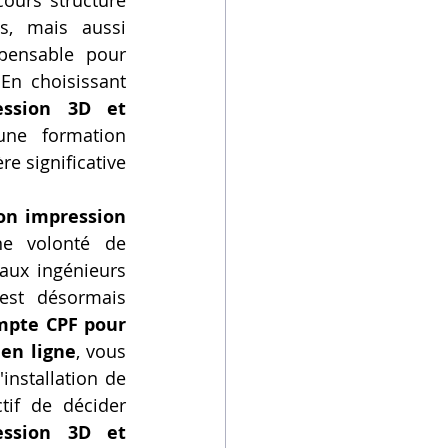
ours structuré 
, mais aussi 
spensable pour 
En choisissant 
ssion 3D et 
une formation 
e significative 
on impression 
ne volonté de 
aux ingénieurs 
est désormais 
utiliser mon compte CPF pour 
en ligne
, vous 
nstallation de 
if de décider 
ssion 3D et 