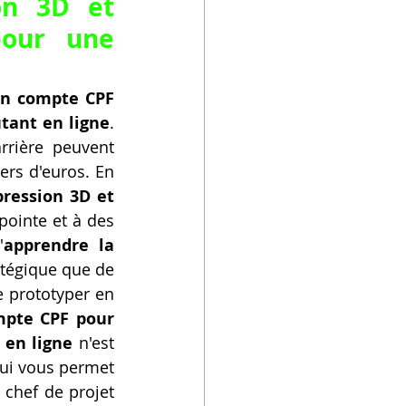
n 3D et 
our une 
on compte CPF 
tant en ligne
. 
rière peuvent 
ers d'euros. En 
ression 3D et 
pointe et à des 
'
apprendre la 
atégique que de 
 prototyper en 
mpte CPF pour 
 en ligne
 n'est 
ui vous permet 
chef de projet 