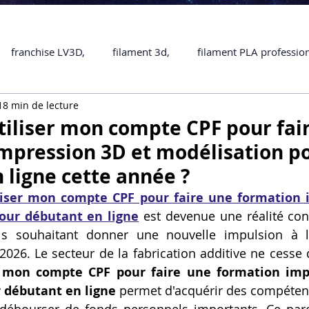
franchise LV3D,
filament 3d,
filament PLA professio
18 min de lecture
Accessoires
imprimante 3D professionelle
impriman
liser mon compte CPF pour fai
mpression 3D et modélisation p
Formation impression 3D
SCANNER 3D
impression 
 ligne cette année ?
liser mon compte CPF pour faire une formation 
our débutant en ligne
 est devenue une réalité con
une piece en 3D
Formation 3D en ligne.
Formation 3D 
is souhaitant donner une nouvelle impulsion à leu
026. Le secteur de la fabrication additive ne cesse de
r mon compte CPF pour faire une formation impr
 M1 Pro
Filament PLA
Service administratif en ligne
 débutant en ligne
 permet d'acquérir des compéten