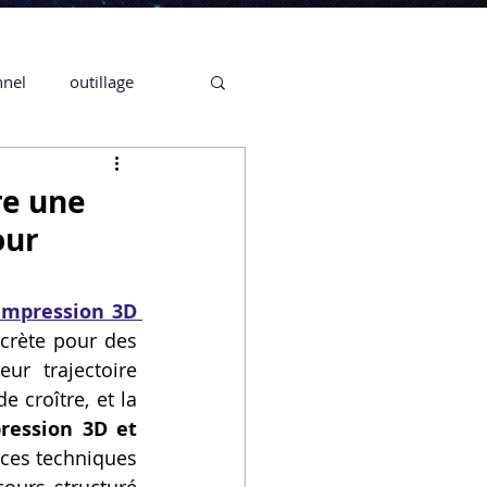
nnel
outillage
te 3D CREALITY
re une
our
3D
impression 3D 
crète pour des 
CPF
CREALITY,
r trajectoire 
 croître, et la 
ession 3D et 
Secrétaire en Ligne
ces techniques 