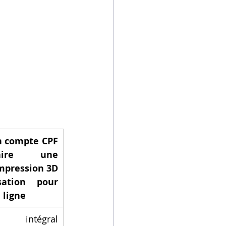
n compte CPF 
ire une 
mpression 3D 
ation pour 
 ligne
t intégral 