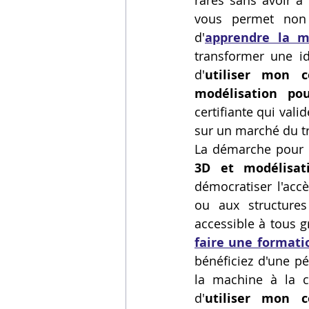
rares sans avoir à
vous permet non 
Vidéos sur l'impression 3D,
d'
apprendre la m
transformer une id
d'
utiliser mon 
Formation impresssion 3D
modélisation po
certifiante qui vali
sur un marché du t
La démarche pour 
3D et modélisat
démocratiser l'acc
ou aux structures
accessible à tous g
faire une formati
bénéficiez d'une p
la machine à la co
d'
utiliser mon 