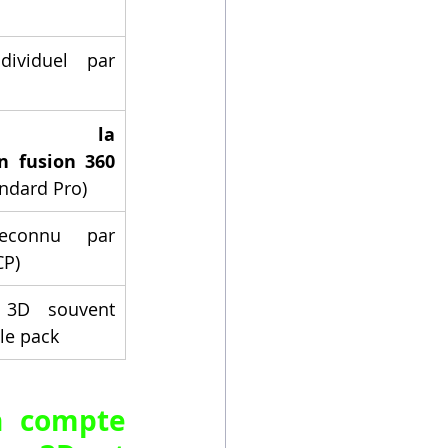
dividuel par 
dre la 
n fusion 360 
andard Pro)
reconnu par 
CP)
 3D souvent 
le pack
n compte 