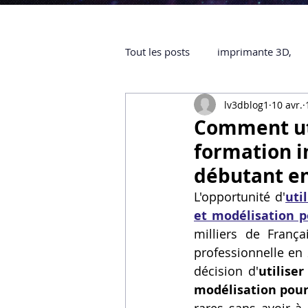
Tout les posts
imprimante 3D,
lv3dblog1
10 avr.
impression 3D à la demande
Comment uti
formation i
objet 3D
ARTILLERY 3D
débutant en
L'opportunité d'
uti
et modélisation p
certifiée QUALIOPI
Refaire 
milliers de França
professionnelle en 2
décision d'
utilise
Creality Hi combo
Artillery
modélisation pour