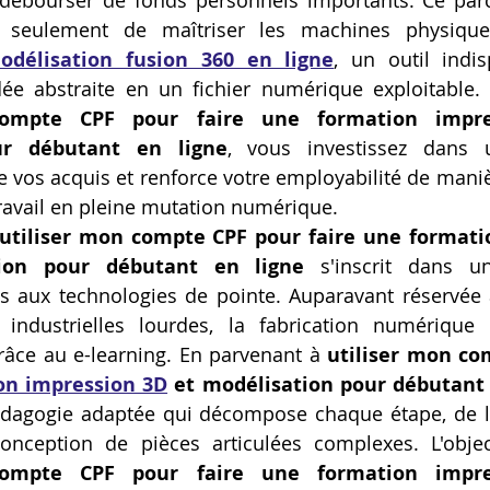
 débourser de fonds personnels importants. Ce parc
seulement de maîtriser les machines physiques
Artillery M1 pro
Creality HI combo
Filament PETG
odélisation fusion 360 en ligne
, un outil indi
ée abstraite en un fichier numérique exploitable. 
compte CPF pour faire une formation impre
formation CPF
ur débutant en ligne
, vous investissez dans 
de vos acquis et renforce votre employabilité de manièr
ravail en pleine mutation numérique.
utiliser mon compte CPF pour faire une formati
ion pour débutant en ligne
 s'inscrit dans u
ès aux technologies de pointe. Auparavant réservée 
 industrielles lourdes, la fabrication numérique 
râce au e-learning. En parvenant à 
on impression 3D
 et modélisation pour débutant 
édagogie adaptée qui décompose chaque étape, de l'i
nception de pièces articulées complexes. L'object
compte CPF pour faire une formation impre