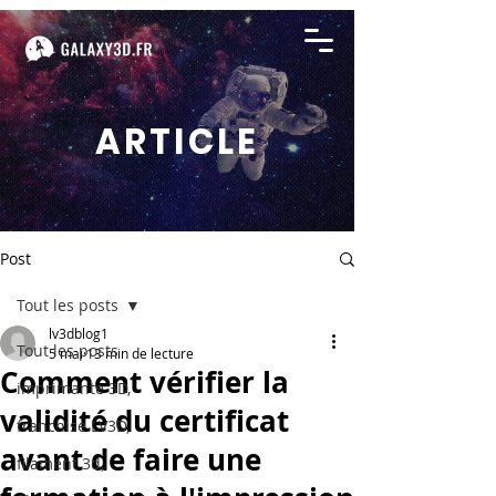
ARTICLE
Post
Tout les posts
lv3dblog1
Tout les posts
5 mai
13 min de lecture
Comment vérifier la
imprimante 3D,
validité du certificat
franchise LV3D,
avant de faire une
filament 3d,