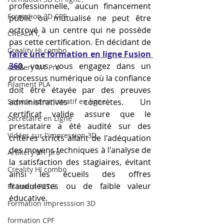
professionnelle, aucun financement 
Formation 3D CPF
public ou mutualisé ne peut être 
octroyé à un centre qui ne possède 
CREALITY,
pas cette certification. En décidant de 
Creality Hi combo
faire une formation en ligne Fusion 
360
, vous vous engagez dans un 
Artillery M1 Pro
processus numérique où la confiance 
Filament PLA
doit être étayée par des preuves 
Service administratif en ligne
administratives concrètes. Un 
certificat valide assure que le 
Secrétaire en Ligne
prestataire a été audité sur des 
Vidéos sur l'impression 3D,
critères stricts allant de l'adéquation 
des moyens techniques à l'analyse de 
Artillery M1 pro
la satisfaction des stagiaires, évitant 
Creality HI combo
ainsi les écueils des offres 
frauduleuses ou de faible valeur 
Filament PETG
éducative.
Formation impresssion 3D
formation CPF