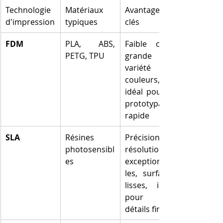
Technologie 
Matériaux 
Avantages 
d'impression
typiques
clés
FDM
PLA, ABS, 
Faible coût, 
PETG, TPU
grande 
variété de 
couleurs, 
idéal pour le 
prototypage 
rapide
SLA
Résines 
Précision et 
photosensibl
résolution 
es
exceptionnel
les, surfaces 
lisses, idéal 
pour les 
détails fins