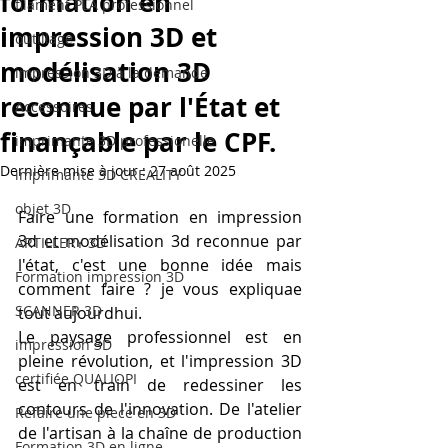
formation en
filament PLA professionnel
impression 3D et
outillage
modélisation 3D
impression 3D à la demande
reconnue par l'État et
Accessoires
finançable par le CPF.
imprimante 3D professionelle
Dernière mise à jour :
27 août 2025
imprimante 3D CREALITY
objet 3D
Faire une formation en impression 
3d et modélisation 3d reconnue par 
ARTILLERY 3D
l'état, c'est une bonne idée mais 
Formation impression 3D
comment faire ? je vous expliquae 
SCANNER 3D
tout aujourdhui.
Le paysage professionnel est en 
impression 3D
pleine révolution, et l'impression 3D 
certifiée QUALIOPI
est en train de redessiner les 
contours de l'innovation. De l'atelier 
Refaire une piece en 3D
de l'artisan à la chaîne de production 
Formation 3D en ligne.