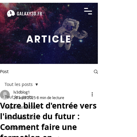
ARTICLE
Post
Tout les posts
lv3dblog1
Tout les posts
20 août 2025
8 min de lecture
Votre billet d'entrée vers
imprimante 3D,
l'industrie du futur :
franchise LV3D,
Comment faire une
filament 3d,