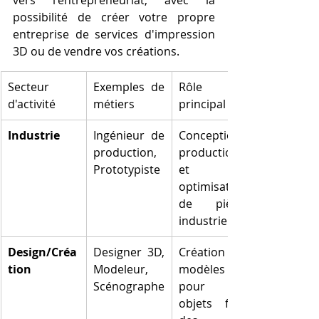
vers l'entrepreneuriat, avec la 
possibilité de créer votre propre 
entreprise de services d'impression 
3D ou de vendre vos créations.
Secteur 
Exemples de 
Rôle 
d'activité
métiers
principal
Industrie
Ingénieur de 
Conception, 
production, 
production 
Prototypiste
et 
optimisation 
de pièces 
industrielles
Design/Créa
Designer 3D, 
Création de 
tion
Modeleur, 
modèles 3D 
Scénographe
pour des 
objets finis, 