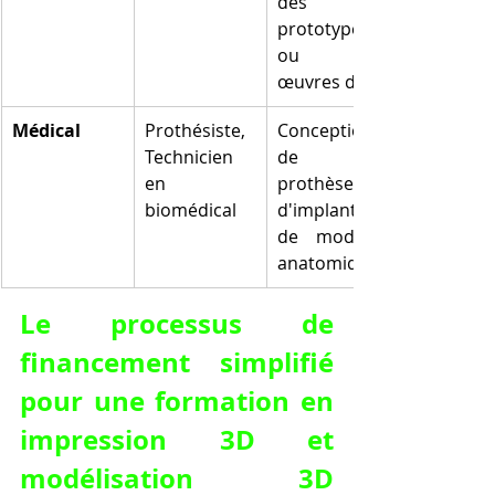
des 
prototypes 
ou des 
œuvres d'art
Médical
Prothésiste, 
Conception 
Technicien 
de 
en 
prothèses, 
biomédical
d'implants et 
de modèles 
anatomiques
Le processus de 
financement simplifié 
pour une formation en 
impression 3D et 
modélisation 3D 