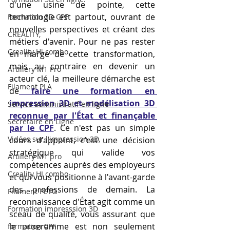
d'une usine de pointe, cette 
technologie est partout, ouvrant de 
Formation 3D CPF
nouvelles perspectives et créant des 
CREALITY,
métiers d'avenir. Pour ne pas rester 
Creality Hi combo
en marge de cette transformation, 
mais au contraire en devenir un 
Artillery M1 Pro
acteur clé, la meilleure démarche est 
Filament PLA
de
faire une formation en 
impression 3D et modélisation 3D 
Service administratif en ligne
reconnue par l'État et finançable 
Secrétaire en Ligne
par le CPF
. Ce n'est pas un simple 
Vidéos sur l'impression 3D,
cours d'appoint, c'est une décision 
stratégique qui valide vos 
Artillery M1 pro
compétences auprès des employeurs 
Creality HI combo
et qui vous positionne à l'avant-garde 
des professions de demain. La 
Filament PETG
reconnaissance d'État agit comme un 
Formation impresssion 3D
sceau de qualité, vous assurant que 
le programme est non seulement 
formation CPF