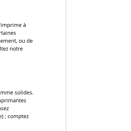
'imprime à 
taines 
uement, ou de 
tez notre 
amme solides. 
mprimantes 
nsez 
) ; comptez 