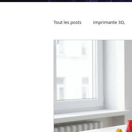
Tout les posts
imprimante 3D,
impression 3D à la demande
objet 3D
ARTILLERY 3D
certifiée QUALIOPI
Refaire 
Creality Hi combo
Artillery