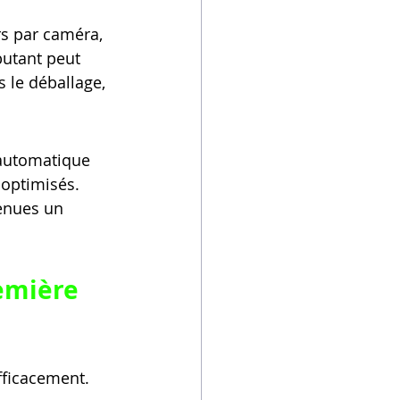
urs par caméra, 
butant peut 
 le déballage, 
 automatique 
 optimisés. 
enues un 
emière 
efficacement. 