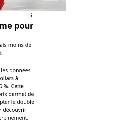
ime pour
ais moins de 
6.
 les données 
ollars à 
 %. Cette 
prix permet de 
pter le double 
r découvrir 
sereinement.