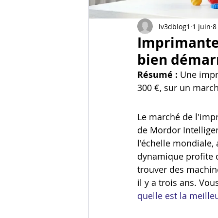
Vidéos sur l'impression 3D,
lv3dblog1
1 juin
8
Imprimante 
Formation impresssion 3D
bien démar
Résumé :
 Une impr
300 €, sur un march
Le marché de l'impr
de Mordor Intelligen
l'échelle mondiale,
dynamique profite d
trouver des machine
il y a trois ans. Vo
quelle est la meil