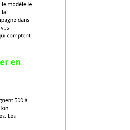
 le modèle le 
 la 
ompagne dans 
 vos 
qui comptent 
er en 
gnent 500 à 
ion 
s. Les 