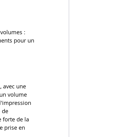
 volumes : 
nents pour un 
, avec une 
 un volume 
l'impression 
 de 
forte de la 
 prise en 