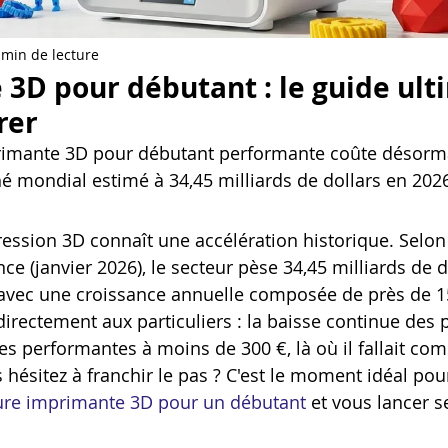
Artillery M1 pro
Creality HI combo
Filament PETG
 min de lecture
3D pour débutant : le guide ult
formation CPF
rer
imante 3D pour débutant performante coûte désorm
é mondial estimé à 34,45 milliards de dollars en 202
ession 3D connaît une accélération historique. Selon
ce (janvier 2026), le secteur pèse 34,45 milliards de d
 avec une croissance annuelle composée de près de 15
irectement aux particuliers : la baisse continue des 
s performantes à moins de 300 €, là où il fallait com
us hésitez à franchir le pas ? C'est le moment idéal pou
leure imprimante 3D pour un débutant
 et vous lancer 