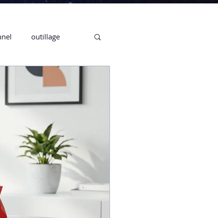
nnel
outillage
te 3D CREALITY
3D
CPF
CREALITY,
Secrétaire en Ligne