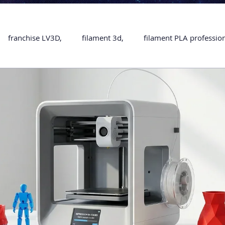
franchise LV3D,
filament 3d,
filament PLA professio
Accessoires
imprimante 3D professionelle
impriman
Formation impression 3D
SCANNER 3D
impression 
une piece en 3D
Formation 3D en ligne.
Formation 3D 
 M1 Pro
Filament PLA
Service administratif en ligne